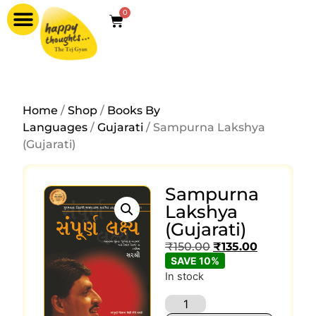
0
Home
/
Shop
/
Books By
Languages
/
Gujarati
/ Sampurna Lakshya
(Gujarati)
Sampurna
Lakshya
(Gujarati)
₹
150.00
₹
135.00
SAVE 10%
In stock