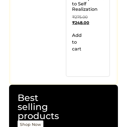
to Self
Realization
₹
275.00
₹
248.00
Add
to
cart
Best
selling
products
Shop Now