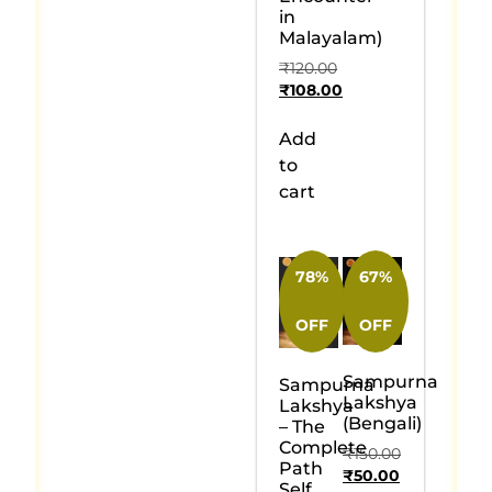
in
Malayalam)
₹
120.00
₹
108.00
Add
to
cart
78%
67%
OFF
OFF
Sampurna
Sampurna
Lakshya
Lakshya
(Bengali)
– The
Complete
₹
150.00
Path
₹
50.00
Self