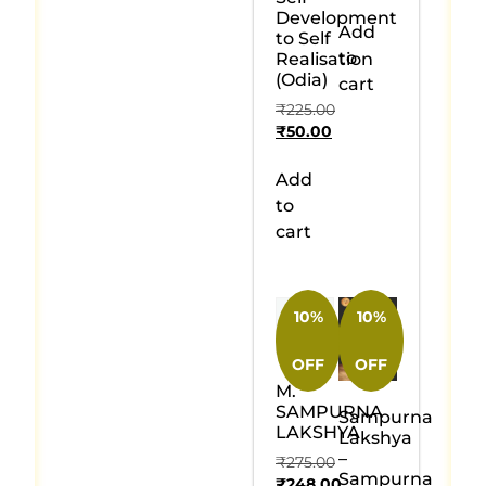
Development
Add
to Self
to
Realisation
(Odia)
cart
₹
225.00
₹
50.00
Add
to
cart
10%
10%
OFF
OFF
M.
SAMPURNA
Sampurna
LAKSHYA
Lakshya
–
₹
275.00
Sampurna
₹
248.00