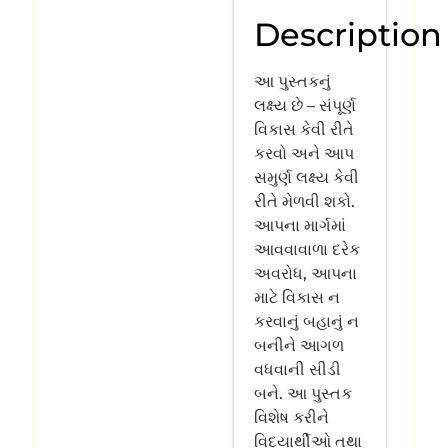
Description
આ પુસ્તકનું
લક્ષ્ય છે – સંપૂર્ણ
વિકાસ કેવી રીતે
કરવો અને આપ
સમુર્ણ લક્ષ્ય કેવી
રીતે મેળવી શકો.
આપના માર્ગમાં
આવવાવાળા દરેક
અવરોધ, આપના
માટે વિકાસ ન
કરવાનું બહાનું ન
બનીને આગળ
વધવાની સીડી
બને. આ પુસ્તક
વિશેષ કરીને
વિદ્યાર્થીઓ તથા