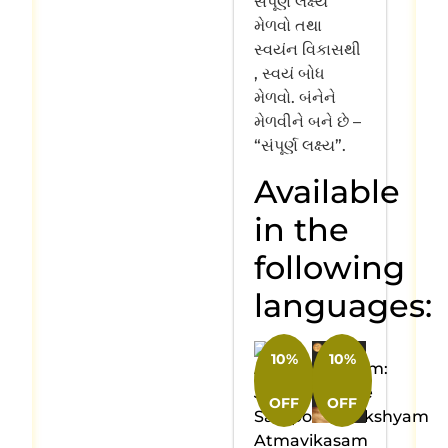
સંપૂર્ણ લક્ષ્ય
મેળવો તથા
સ્વયંન વિકાસથી
, સ્વયં બોધ
મેળવો. બંનેને
મેળવીને બને છે –
“સંપૂર્ણ લક્ષ્ય”.
Available
in the
following
languages:
10%
10%
OFF
OFF