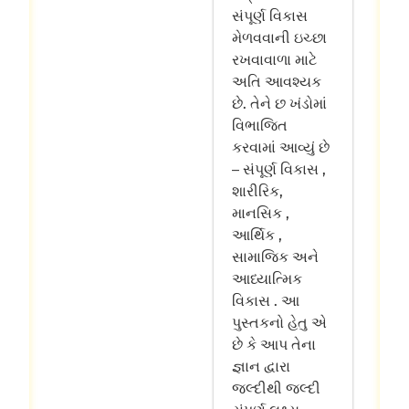
સંપૂર્ણ વિકાસ
મેળવવાની ઇચ્છા
રખવાવાળા માટે
અતિ આવશ્યક
છે. તેને છ ખંડોમાં
વિભાજિત
કરવામાં આવ્યું છે
– સંપૂર્ણ વિકાસ ,
શારીરિક,
માનસિક ,
આર્થિક ,
સામાજિક અને
આધ્યાત્મિક
વિકાસ . આ
પુસ્તકનો હેતુ એ
છે કે આપ તેના
જ્ઞાન દ્વારા
જલ્દીથી જલ્દી