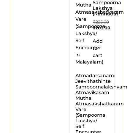
Sampoorna
Lakshya
(Kannada)
₹
225.00
₹
203.00
Add
to
cart
Atmadarsanam:
Jeevithathinte
Sampoornalakshyam
Atmavikasam
Muthal
Atmasakshatkaram
Vare
(Sampoorna
Lakshya/
Self
Encounter