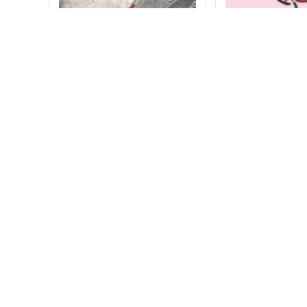
Mahapurushon Ke Jeevan
Atmanirbhar Kai
Se -12 Shaktiyon Ki
Self Mastery Th
Abhivyakti (Hindi)
Understanding Y
(Hindi)
₹
195.00
₹
176.00
₹
250.00
₹
225.00
Add to cart
Add to cart
Author