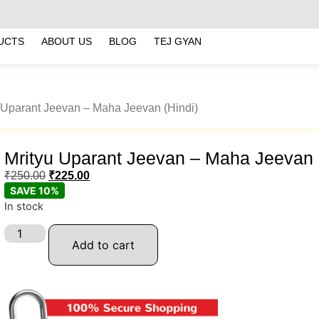
UCTS
ABOUT US
BLOG
TEJ GYAN
u Uparant Jeevan – Maha Jeevan (Hindi)
Mrityu Uparant Jeevan – Maha Jeevan 
₹
250.00
₹
225.00
SAVE 10%
In stock
Add to cart