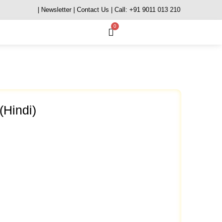
| Newsletter
| Contact Us
| Call: +91 9011 013 210
0
(Hindi)