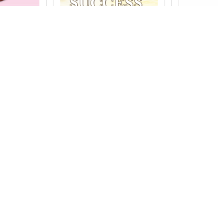
se Bane –
Ultimate Purpose of
The Unsha
rough
Success
Discoverin
ourself
Power and P
₹
250.00
₹
225.00
mind
₹
225.00
₹
20
Add to cart
Add to cart
Organisation Overview