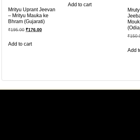
Add to cart
Mrityu Uprant Jeevan
Mruty
– Mrityu Mauka ke
Jeeba
Bhram (Gujarati)
Mouk
(Odia
₹
195.00
₹
176.00
₹
150.
Add to cart
Add t