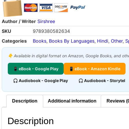
Author / Writer
Sirshree
SKU
9789380582634
Categories
Books
,
Books By Languages
,
Hindi
,
Other
,
S
👇 Available in digital format on Amazon, Google Books, and other
📱 eBook - Google Play
📱 eBook - Amazon Kindle
🎧 Audiobook - Google Play
🎧 Audiobook - Storytel
Description
Additional information
Reviews (
Description