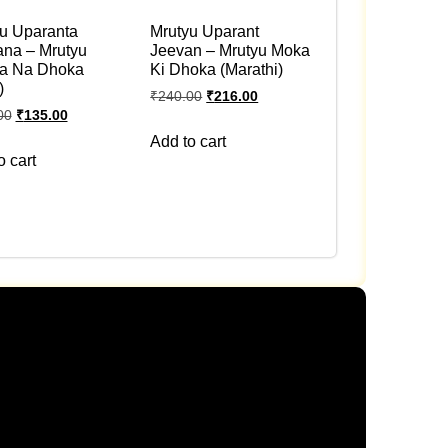
u Uparanta
Mrutyu Uparant
na – Mrutyu
Jeevan – Mrutyu Moka
a Na Dhoka
Ki Dhoka (Marathi)
)
₹
240.00
₹
216.00
00
₹
135.00
Add to cart
o cart