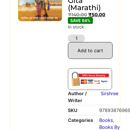
Gita
(Marathi)
₹
140.00
₹
50.00
SAVE 64%
In stock
Add to cart
Author /
Sirshree
Writer
SKU
9789387696
Categories
Books
,
Books By