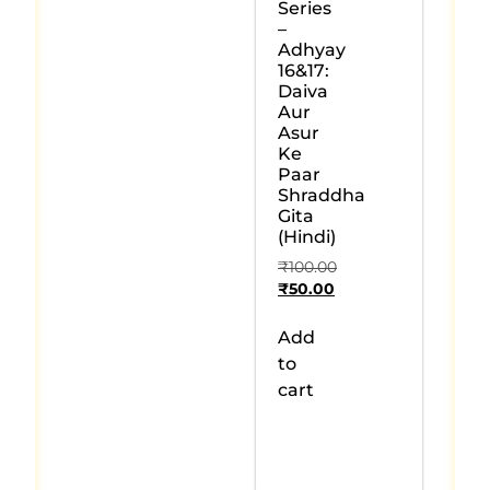
Series
–
Adhyay
16&17:
Daiva
Aur
Asur
Ke
Paar
Shraddha
Gita
(Hindi)
₹
100.00
₹
50.00
Add
to
cart