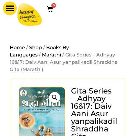
0
Home
/
Shop
/
Books By
Languages
/
Marathi
/ Gita Series – Adhyay
16&17: Daiv Aani Asur yanpalikadil Shraddha
Gita (Marathi)
Gita Series
– Adhyay
16&17: Daiv
Aani Asur
yanpalikadil
Shraddha