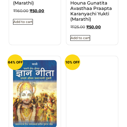
(Marathi)
Houna Gunatita
Avasthaa Praapta
₹
160.00
₹
50.00
Karanyachi Yukti
(Marathi)
Add to cart
₹
125.00
₹
50.00
Add to cart
64% OFF
10% OFF