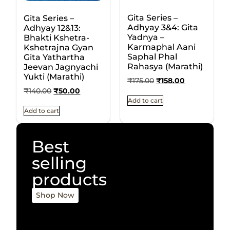
Gita Series –
Gita Series –
Adhyay 3&4: Gita
Adhyay 12&13:
Yadnya –
Bhakti Kshetra-
Karmaphal Aani
Kshetrajna Gyan
Saphal Phal
Gita Yathartha
Rahasya (Marathi)
Jeevan Jagnyachi
Yukti (Marathi)
₹
175.00
₹
158.00
₹
140.00
₹
50.00
Add to cart
Add to cart
Best
selling
products
Shop Now