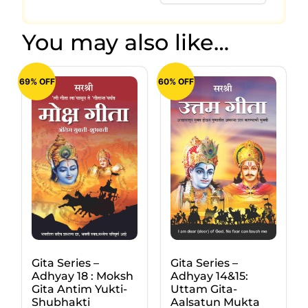
You may also like…
69% OFF
60% OFF
Gita Series –
Gita Series –
Adhyay 18 : Moksh
Adhyay 14&15:
Gita Antim Yukti-
Uttam Gita-
Shubhakti
Aalsatun Mukta