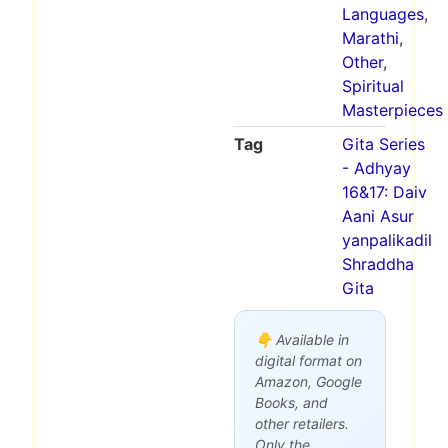
Languages
,
Marathi
,
Other
,
Spiritual
Masterpieces
Tag
Gita Series
- Adhyay
16&17: Daiv
Aani Asur
yanpalikadil
Shraddha
Gita
👇 Available in
digital format on
Amazon, Google
Books, and
other retailers.
Only the