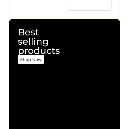
Best
selling
products
Shop Now