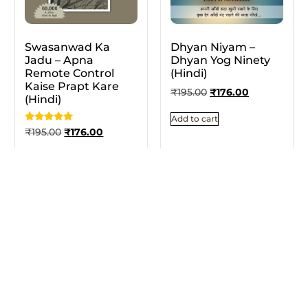
Swasanwad Ka
Dhyan Niyam –
Jadu – Apna
Dhyan Yog Ninety
Remote Control
(Hindi)
Kaise Prapt Kare
₹
195.00
₹
176.00
(Hindi)
Add to cart
Rated
₹
195.00
₹
176.00
5.00
out of 5
Add to cart
10% OFF
10% OFF