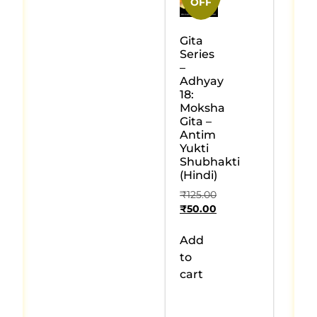
OFF
Gita
Series
–
Adhyay
18:
Moksha
Gita –
Antim
Yukti
Shubhakti
(Hindi)
₹
125.00
₹
50.00
Add
to
cart