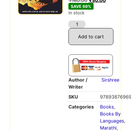
₹
160.00
₹
50.00
SAVE 69%
In stock
Add to cart
Author /
Sirshree
Writer
SKU
97893876969
Categories
Books
,
Books By
Languages
,
Marathi
,