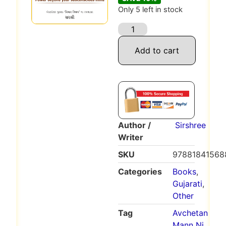
Only 5 left in stock
Add to cart
Author /
Sirshree
Writer
SKU
97881841568
Categories
Books
,
Gujarati
,
Other
Tag
Avchetan
Mann Ni