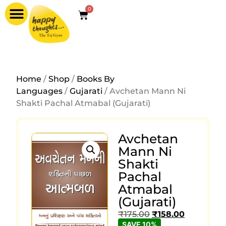
0
Home
/
Shop
/
Books By
Languages
/
Gujarati
/ Avchetan Mann Ni
Shakti Pachal Atmabal (Gujarati)
Avchetan
Mann Ni
Shakti
Pachal
Atmabal
(Gujarati)
₹
175.00
₹
158.00
SAVE 10%