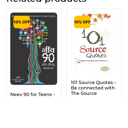
10% OFF
10% OFF
101 Source Quotes –
Be connected with
The Source
Neev 90 for Teens –
The Secret of
₹
60.00
₹
54.00
Reaching and
Staying at the…
Add to cart
(Hindi)
₹
195.00
₹
176.00