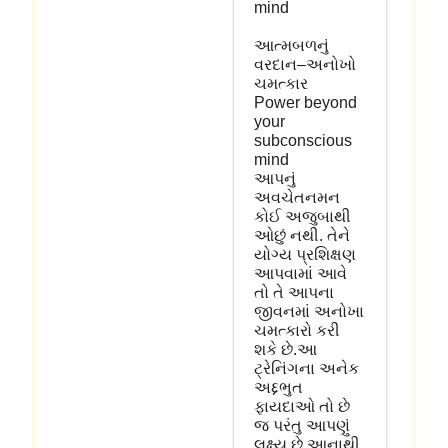
mind
આત્મબળનું
વરદાન
–
અનોખો
ચમત્કાર
Power beyond
your
subconscious
mind
આપનું
અવચેતનમન
કોઈ
અજુબાથી
ઓછું
નથી
.
તેને
યોગ્ય
પ્રશિક્ષણ
આપવામાં
આવે
તો
તે
આપના
જીવનમાં
અનોખા
ચમત્કારો
કરી
શકે
છે
.
આ
ટ્રેનિંગના
અનેક
અદ્દભુત
ફાયદાઓ
તો
છે
જ
પરંતુ
આપણું
લક્ષ્ય
છે
આનાથી