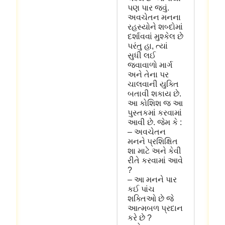
પણ
પાર
જવું
.
અવચેતન
મનના
રહસ્યોને
શબ્દોમાં
દર્શાવવાં
મુશ્કેલ
છે
પરંતુ
હા
,
ત્યાં
સુધી
લઈ
જવાવાળો
માર્ગ
અને
તેના
પર
ચાલવાની
યુક્તિ
બતાવી
શકાય
છે
.
આ
કોશિશ
જ
આ
પુસ્તકમાં
કરવામાં
આવી
છે
.
જેમ
કે
:
–
અવચેતન
મનને
પ્રશિક્ષિત
શા
માટે
અને
કેવી
રીતે
કરવામાં
આવે
?
–
આ
મનને
પાર
કઈ
પાંચ
શક્તિઓ
છે
જે
આત્મબળ
પ્રદાન
કરે
છે
?