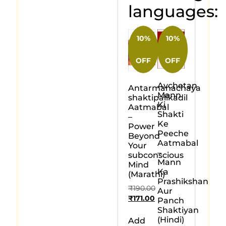
languages:
10%
10%
OFF
OFF
Avchetan
Antarmanachaya
Mann
shaktipalikadil
Ki
Aatmabal
Shakti
–
Ke
Power
Peeche
Beyond
Aatmabal
Your
–
subconscious
Mann
Mind
Ka
(Marathi)
Prashikshan
₹
190.00
Aur
₹
171.00
Panch
Shaktiyan
(Hindi)
Add