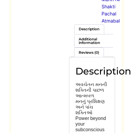
Shakti
Pachal
Atmabal
Description
Additional
information
Reviews (0)
Description
અવચેતન
મનની
શક્તિની
પાછળ
આત્મબળ
મનનું
પ્રશિક્ષણ
અને
પાંચ
શક્તિઓ
Power beyond
your
subconscious