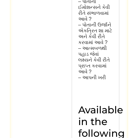
–
પોતાના
ઈમોશન્સને
કેવી
રીતે
સંભાળવામાં
આવે
?
–
પોતાની
ઉર્જાને
એકત્રિત
શા
માટે
અને
કેવી
રીતે
કરવામાં
આવે
?
–
આત્મબળથી
પહાડ
જેવાં
લક્ષ્યને
કેવી
રીતે
પ્રાપ્ત
કરવામાં
આવે
?
–
આપની
ખરી
Available
in the
following