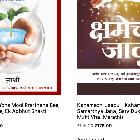
m’che Mool Prarthana Beej
Kshamechi Jaadu – Ksha
ej Ek Adbhut Shakti
Samarthya Jana, Sarv Du
Mukt Vha (Marathi)
00
₹
195.00
₹
176.00
Add to cart