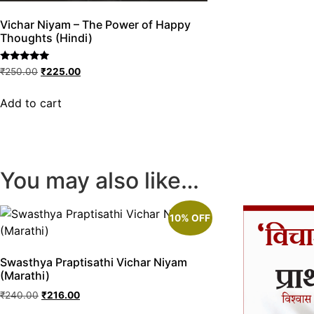
Vichar Niyam – The Power of Happy
Thoughts (Hindi)
Rated
₹
250.00
₹
225.00
5.00
out of 5
Add to cart
You may also like…
10% OFF
Swasthya Praptisathi Vichar Niyam
(Marathi)
₹
240.00
₹
216.00