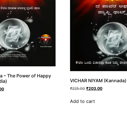
a – The Power of Happy
VICHAR NIYAM (Kannada)
dia)
₹
225.00
₹
203.00
00
Add to cart