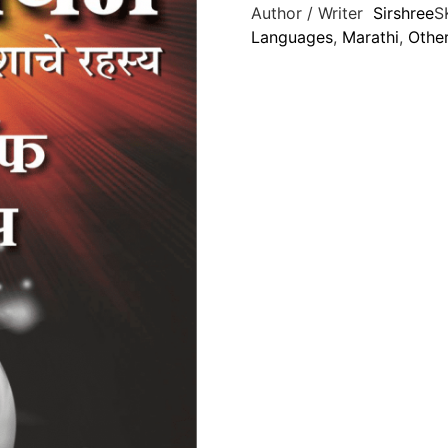
Author / Writer
Sirshree
S
Languages
,
Marathi
,
Othe