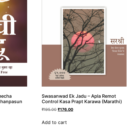
mecha
Swasanwad Ek Jadu – Apla Remot
khanpasun
Control Kasa Prapt Karawa (Marathi)
₹
195.00
₹
176.00
Add to cart