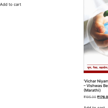
Add to cart
‘Vichar Niya
– Vishwas Be
(Marathi)
₹
195.00
₹
176.
Add to cart