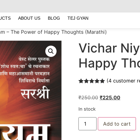
UCTS
ABOUT US
BLOG
TEJ GYAN
am – The Power of Happy Thoughts (Marathi)
Vichar Ni
Happy Tho
(
4
customer r
Rated
4
5.00
out of 5
₹
250.00
₹
225.00
based on
customer
ratings
In stock
Add to cart