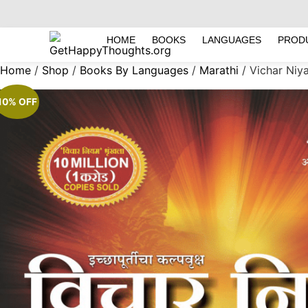
HOME
BOOKS
LANGUAGES
PROD
Home
/
Shop
/
Books By Languages
/
Marathi
/ Vichar Niy
10% OFF