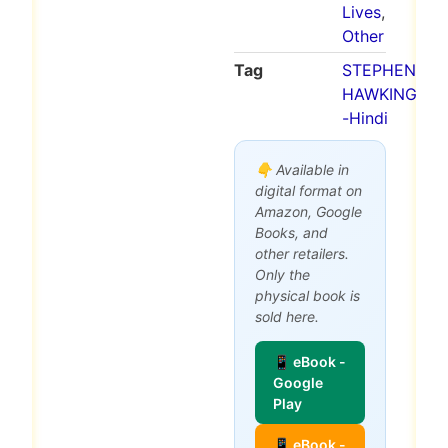
Lives
,
Other
Tag
STEPHEN
HAWKING
-Hindi
👇 Available in
digital format on
Amazon, Google
Books, and
other retailers.
Only the
physical book is
sold here.
📱 eBook -
Google
Play
📱 eBook -