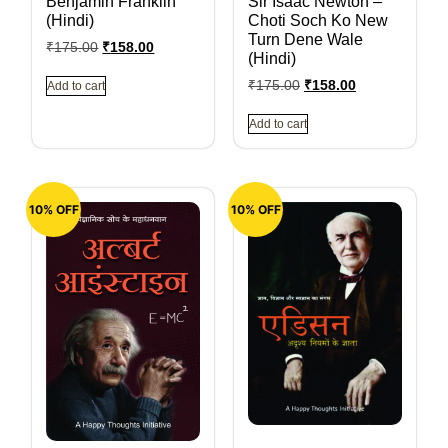
Benjamin Franklin
Sir Isaac Newton –
(Hindi)
Choti Soch Ko New
Turn Dene Wale
₹
175.00
₹
158.00
(Hindi)
₹
175.00
₹
158.00
Add to cart
Add to cart
10% OFF
10% OFF