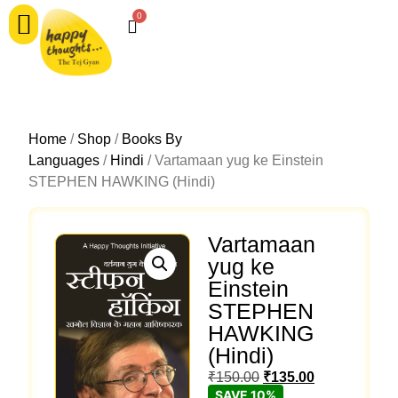
0
Home
/
Shop
/
Books By
Languages
/
Hindi
/ Vartamaan yug ke Einstein
STEPHEN HAWKING (Hindi)
Vartamaan
yug ke
Einstein
STEPHEN
HAWKING
(Hindi)
₹
150.00
₹
135.00
SAVE 10%