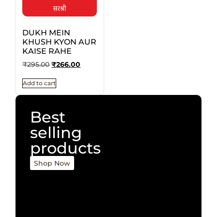
DUKH MEIN
KHUSH KYON AUR
KAISE RAHE
₹
295.00
₹
266.00
Add to cart
Best
selling
products
Shop Now