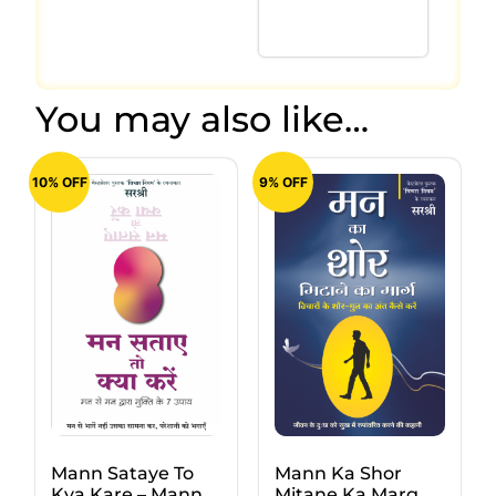
You may also like…
10% OFF
9% OFF
Mann Sataye To
Mann Ka Shor
Kya Kare – Mann
Mitane Ka Marg