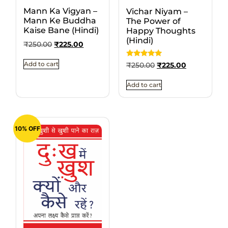
Mann Ka Vigyan –
Vichar Niyam –
Mann Ke Buddha
The Power of
Kaise Bane (Hindi)
Happy Thoughts
(Hindi)
₹
250.00
₹
225.00
Rated
Add to cart
₹
250.00
₹
225.00
5.00
out of 5
Add to cart
10% OFF