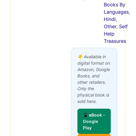
Books By
Languages
,
Hindi
,
Other
,
Self
Help
Treasures
👇 Available in
digital format on
Amazon, Google
Books, and
other retailers.
Only the
physical book is
sold here.
📱 eBook -
Google
Play