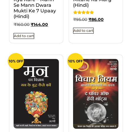
Se Mann Dwara
(Hindi)
Mukti Ke 7 Upaay
(Hindi)
Rated
₹
95.00
₹
86.00
5
₹
160.00
₹
144.00
out of 5
Add to cart
Add to cart
10% OFF
10% OFF