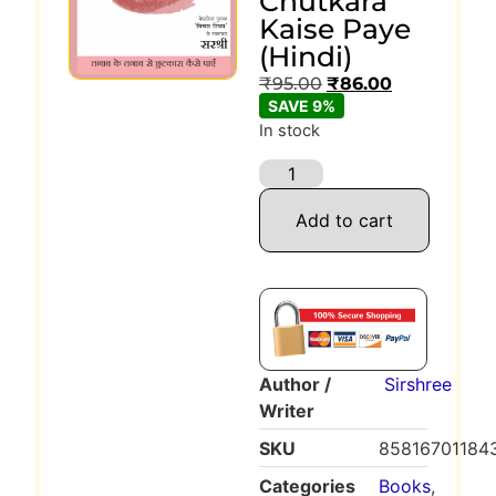
Chutkara
Kaise Paye
(Hindi)
₹
95.00
₹
86.00
SAVE 9%
In stock
Add to cart
Author /
Sirshree
Writer
SKU
85816701184
Categories
Books
,