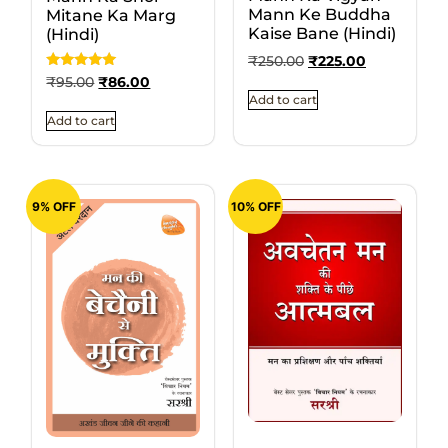
Mann Ke Buddha
Mitane Ka Marg
Kaise Bane (Hindi)
(Hindi)
₹
250.00
₹
225.00
Rated
₹
95.00
₹
86.00
5
Add to cart
out of 5
Add to cart
9% OFF
10% OFF