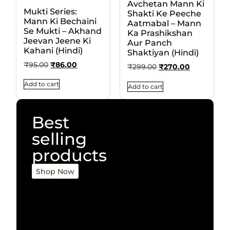
Avchetan Mann Ki
Mukti Series:
Shakti Ke Peeche
Mann Ki Bechaini
Aatmabal – Mann
Se Mukti – Akhand
Ka Prashikshan
Jeevan Jeene Ki
Aur Panch
Kahani (Hindi)
Shaktiyan (Hindi)
₹
95.00
₹
86.00
₹
299.00
₹
270.00
Add to cart
Add to cart
Best
selling
products
Shop Now