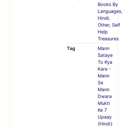
Books By
Languages
,
Hindi
,
Other
,
Self
Help
Treasures
Tag
Mann
Sataye
To Kya
Kare -
Mann
Se
Mann
Dwara
Mukti
Ke 7
Upaay
(Hindi)