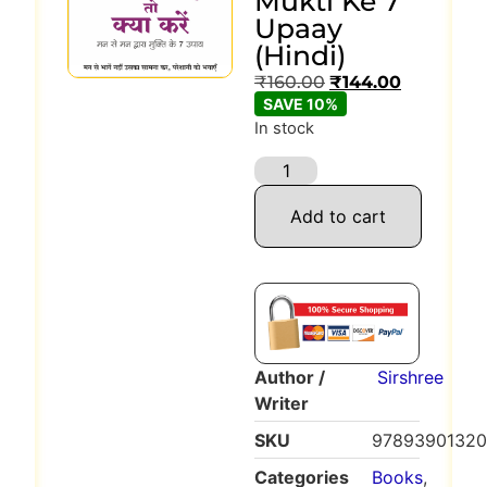
Mukti Ke 7
Upaay
(Hindi)
₹
160.00
₹
144.00
SAVE 10%
In stock
Add to cart
Author /
Sirshree
Writer
SKU
9789390132
Categories
Books
,