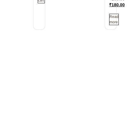
cart
₹
180.00
Read
more