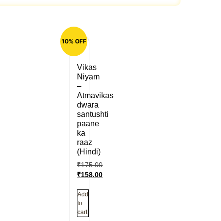
10% OFF
Vikas
Niyam
–
Atmavikas
dwara
santushti
paane
ka
raaz
(Hindi)
₹
175.00
₹
158.00
Add
to
cart