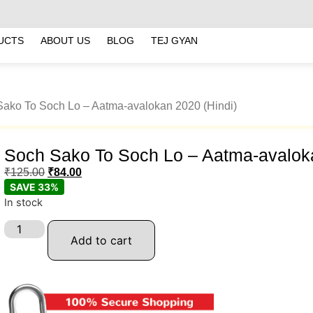
UCTS
ABOUT US
BLOG
TEJ GYAN
Sako To Soch Lo – Aatma-avalokan 2020 (Hindi)
Soch Sako To Soch Lo – Aatma-avaloka
₹
125.00
₹
84.00
SAVE 33%
In stock
Add to cart