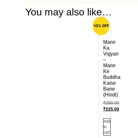
You may also like…
10% OFF
Mann
Ka
Vigyan
–
Mann
Ke
Buddha
Kaise
Bane
(Hindi)
₹
250.00
₹
225.00
Add
to
cart