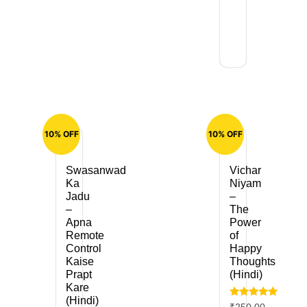
10% OFF
10% OFF
Swasanwad
Vichar
Ka
Niyam
Jadu
–
–
The
Apna
Power
Remote
of
Control
Happy
Kaise
Thoughts
Prapt
(Hindi)
Kare
(Hindi)
Rated