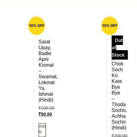
10% OFF
10% OFF
Out
Saral
of
Upay,
Badle
Stock
Apni
Choti
Kismat
Soch
–
Ko
Swamat,
Kare
Lokmat
Bye
Ya
Bye
Ishmat
–
(Hindi)
Thoda
₹
100.00
Socho,
₹
90.00
Achha
Socho
Add
(Hindi)
to
₹
200.00