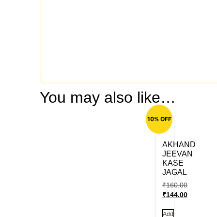
You may also like…
10% OFF
AKHAND
JEEVAN
KASE
JAGAL
₹
160.00
₹
144.00
Add