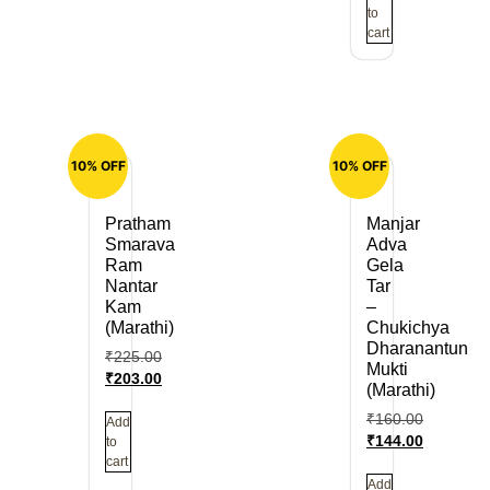
to
cart
10% OFF
10% OFF
Pratham
Manjar
Smarava
Adva
Ram
Gela
Nantar
Tar
Kam
–
(Marathi)
Chukichya
Dharanantun
₹
225.00
Mukti
₹
203.00
(Marathi)
₹
160.00
Add
₹
144.00
to
cart
Add