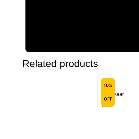
Related products
10%
Niraakaar
OFF
–
Kul
Mool
Lakshya
(Hindi)
₹
175.00
₹
158.00