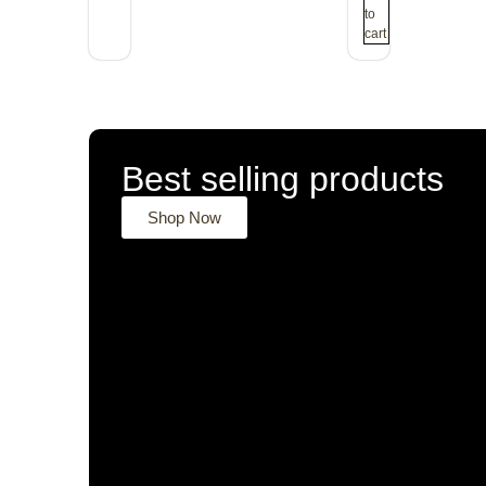
to
cart
Best selling products
Shop Now