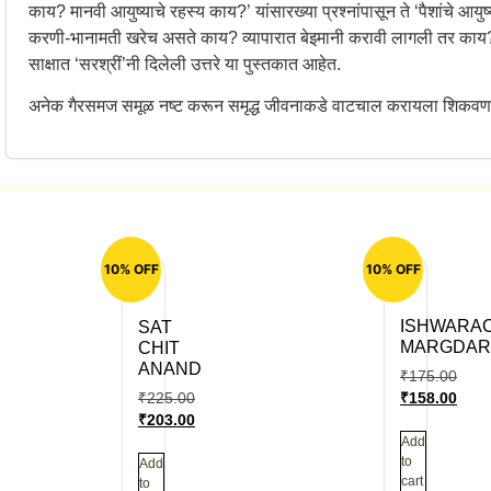
काय? मानवी आयुष्याचे रहस्य काय?’ यांसारख्या प्रश्नांपासून ते ‘पैशांचे
करणी-भानामती खरेच असते काय? व्यापारात बेइमानी करावी लागली तर काय?’ या
साक्षात ‘सरश्रीं’नी दिलेली उत्तरे या पुस्तकात आहेत.
अनेक गैरसमज समूळ नष्ट करून समृद्ध जीवनाकडे वाटचाल करायला शिकवण
10% OFF
10% OFF
ISHWARA
SAT
MARGDAR
CHIT
ANAND
₹
175.00
₹
225.00
₹
158.00
₹
203.00
Add
to
Add
cart
to