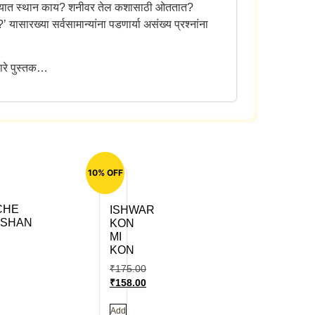
 आयुष्यात स्थान काय? शनीवर तेल कशासाठी ओततात?
सारख्या सर्वसामान्यांना पडणार्या असंख्य प्रश्नांना
ारे पुस्तक…
10% OFF
CHE
ISHWAR
SHAN
KON
MI
KON
₹
175.00
₹
158.00
Add