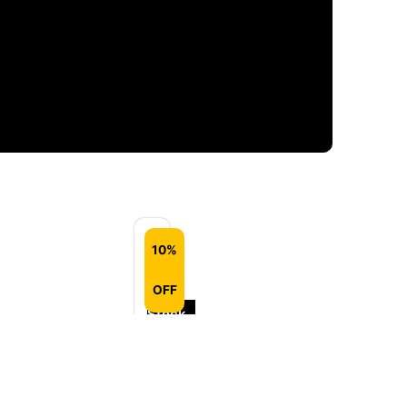
10%
Out
OFF
of
Stock
The
One
Above
–