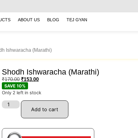
UCTS
ABOUT US
BLOG
TEJ GYAN
dh Ishwaracha (Marathi)
Shodh Ishwaracha (Marathi)
₹
170.00
₹
153.00
SAVE 10%
Only 2 left in stock
Add to cart