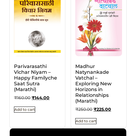
Parivarasathi
Madhur
Vichar Niyam –
Natynankade
Happy Familyche
Vatchal –
Saat Sutra
Exploring New
(Marathi)
Horizons in
Relationships
₹
160.00
₹
144.00
(Marathi)
₹
250.00
₹
225.00
Add to cart
Add to cart