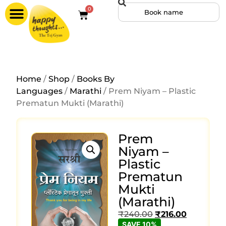
0
Home
/
Shop
/
Books By
Languages
/
Marathi
/ Prem Niyam – Plastic
Prematun Mukti (Marathi)
Prem
Niyam –
Plastic
Prematun
Mukti
(Marathi)
₹
240.00
₹
216.00
SAVE 10%