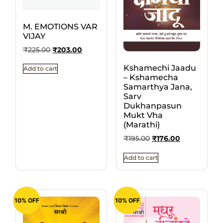
M. EMOTIONS VAR
VIJAY
₹
225.00
₹
203.00
Kshamechi Jaadu
Add to cart
– Kshamecha
Samarthya Jana,
Sarv
Dukhanpasun
Mukt Vha
(Marathi)
₹
195.00
₹
176.00
Add to cart
10% OFF
10% OFF