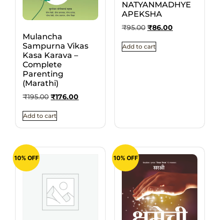
NATYANMADHYE
APEKSHA
₹
95.00
₹
86.00
Mulancha
Sampurna Vikas
Add to cart
Kasa Karava –
Complete
Parenting
(Marathi)
₹
195.00
₹
176.00
Add to cart
10% OFF
10% OFF