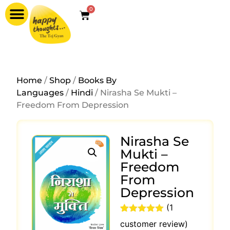
0
Home
/
Shop
/
Books By
Languages
/
Hindi
/ Nirasha Se Mukti –
Freedom From Depression
Nirasha Se
Mukti –
Freedom
From
Depression
(
1
Rated
1
5.00
customer review)
out of 5