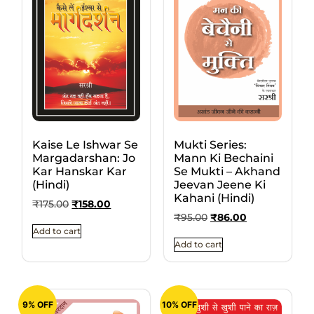
Kaise Le Ishwar Se
Mukti Series:
Margadarshan: Jo
Mann Ki Bechaini
Kar Hanskar Kar
Se Mukti – Akhand
(Hindi)
Jeevan Jeene Ki
Kahani (Hindi)
₹
175.00
₹
158.00
₹
95.00
₹
86.00
Add to cart
Add to cart
9% OFF
10% OFF