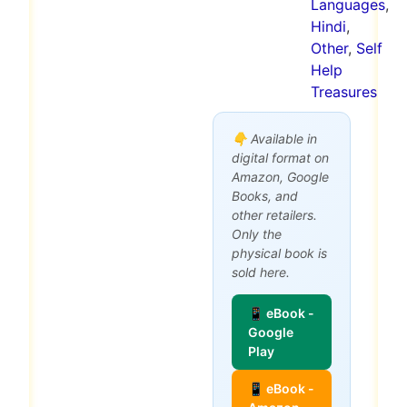
Languages
,
Hindi
,
Other
,
Self
Help
Treasures
👇 Available in
digital format on
Amazon, Google
Books, and
other retailers.
Only the
physical book is
sold here.
📱 eBook -
Google
Play
📱 eBook -