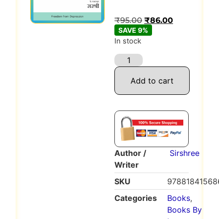
based on
customer
₹
95.00
₹
86.00
rating
SAVE 9%
In stock
Add to cart
Author /
Sirshree
Writer
SKU
97881841568
Categories
Books
,
Books By