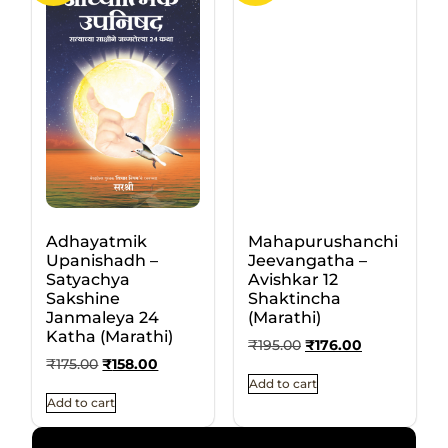
Adhayatmik
Mahapurushanchi
Upanishadh –
Jeevangatha –
Satyachya
Avishkar 12
Sakshine
Shaktincha
Janmaleya 24
(Marathi)
Katha (Marathi)
₹
195.00
₹
176.00
₹
175.00
₹
158.00
Add to cart
Add to cart