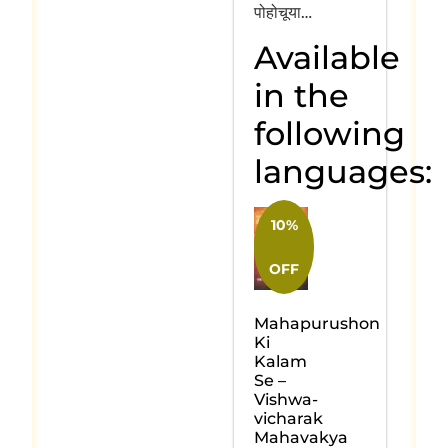
पोहोचूया…
Available
in the
following
languages:
10%
OFF
Mahapurushon
Ki
Kalam
Se –
Vishwa-
vicharak
Mahavakya