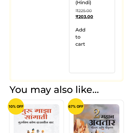
(Hindi)
₹
225.00
₹
203.00
Add
to
cart
You may also like…
10% OFF
67% OFF