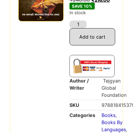
₹
240.00
₹
216.00
SAVE 10%
In stock
Add to cart
Author /
Tejgyan
Writer
Global
Foundation
SKU
97881841537
Categories
Books
,
Books By
Languages
,