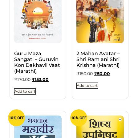
Guru Maza
2 Mahan Avatar –
Sangati – Guruvin
Shri Ram ani Shri
Kon Dakhavil Vaat
Krishna (Marathi)
(Marathi)
₹
150.00
₹
50.00
₹
170.00
₹
153.00
Add to cart
Add to cart
10% OFF
10% OFF