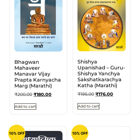
Shishya
Bhagwan
Upanishad – Guru-
Mahaveer
Shishya Yanchya
Manavar Vijay
Sakshatkarachya
Prapta Karnyacha
Katha (Marathi)
Marg (Marathi)
₹
195.00
₹
176.00
₹
200.00
₹
180.00
Add to cart
Add to cart
10% OFF
10% OFF