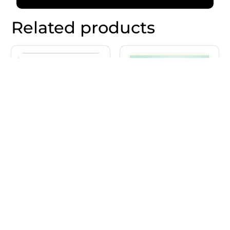
Related products
10% OFF
10% OFF
Out of Stock
Mrityu Uparant
The One Above –
Jeevan – Maha
What if God Were
Jeevan (Hindi)
Your Neighbor