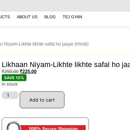
UCTS
ABOUT US
BLOG
TEJ GYAN
n Niyam-Likhte likhte safal ho jaaye (Hindi)
Likhaan Niyam-Likhte likhte safal ho ja
₹
250.00
₹
225.00
SAVE 10%
In stock
Add to cart