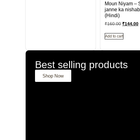
Moun Niyam – 
janne ka nisha
(Hindi)
₹
160.00
₹
144.00
Add to cart
Best selling products
Shop Now