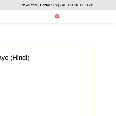
| Newsletter
| Contact Us
| Call: +91 9011 013 210
0
aye (Hindi)