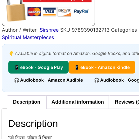
Author / Writer
Sirshree
SKU
9789390132713
Categories
Spiritual Masterpieces
👇 Available in digital format on Amazon, Google Books, and other
📱 eBook - Google Play
📱 eBook - Amazon Kindle
🎧 Audiobook - Amazon Audible
🎧 Audiobook - Goog
Description
Additional information
Reviews (
Description
‘जो लिखा, जीवन में दिखा’