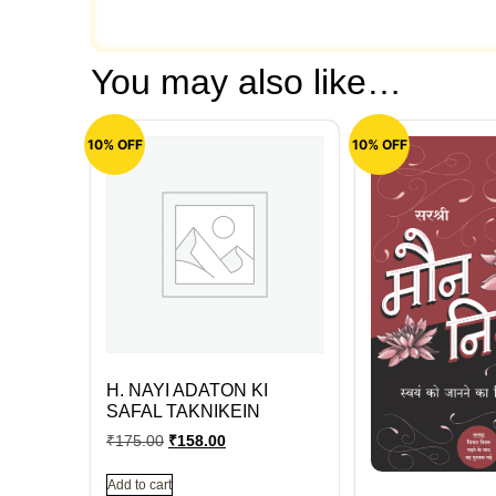
You may also like…
10% OFF
10% OFF
H. NAYI ADATON KI
SAFAL TAKNIKEIN
₹
175.00
₹
158.00
Add to cart