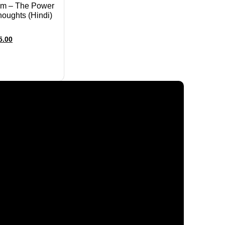
am – The Power
oughts (Hindi)
5.00