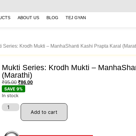
UCTS
ABOUT US
BLOG
TEJ GYAN
i Series: Krodh Mukti – ManhaShanti Kashi Prapta Karal (Marat
Mukti Series: Krodh Mukti – ManhaShan
(Marathi)
₹
95.00
₹
86.00
SAVE 9%
In stock
Add to cart