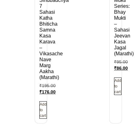
Sindbadchya
Mukti
7
Series:
Sahasi
Bhay
Katha
Mukti
Bhiticha
–
Samna
Sahasi
Kasa
Jeevan
Karava
Kasa
–
Jagal
Vikasache
(Marathi)
Nave
₹
95.00
Marg
₹
86.00
Aakha
(Marathi)
Add
₹
195.00
to
cart
₹
176.00
Add
to
cart