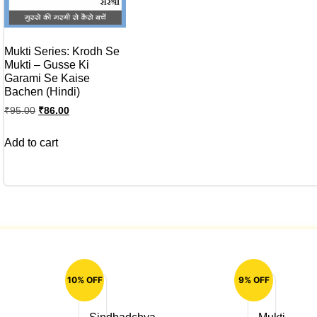
Mukti Series: Krodh Se
Mukti – Gusse Ki
Garami Se Kaise
Bachen (Hindi)
₹
95.00
₹
86.00
Add to cart
10% OFF
9% OFF