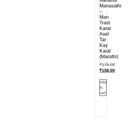
Aanandi
Manasathi
–
Man
Trast
Karat
Asel
Tar
Kay
Karal
(Marathi)
₹
175.00
₹
158.00
Add
to
cart