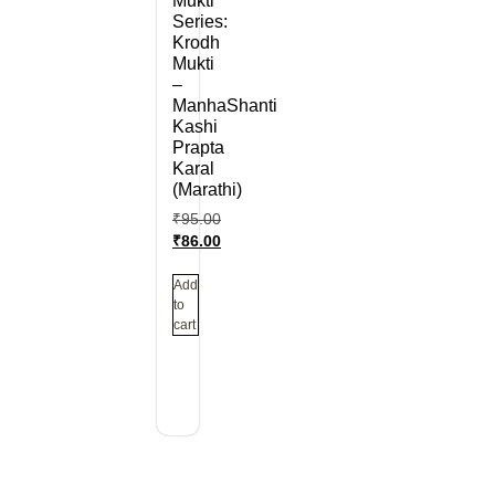
Mukti
Series:
Krodh
Mukti
–
ManhaShanti
Kashi
Prapta
Karal
(Marathi)
₹
95.00
₹
86.00
Add
to
cart