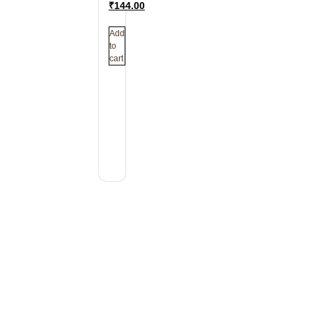
₹
144.00
Add
to
cart