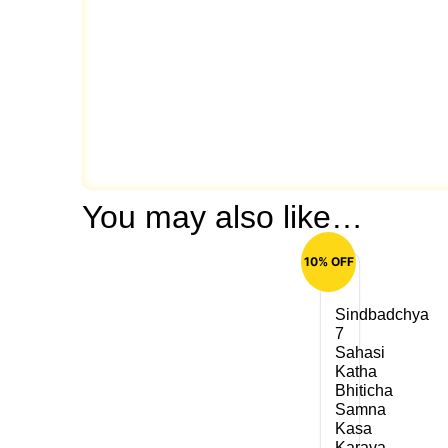
You may also like…
10% OFF
Sindbadchya
7
Sahasi
Katha
Bhiticha
Samna
Kasa
Karava