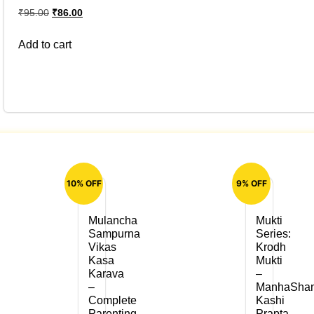
₹
95.00
₹
86.00
Add to cart
10% OFF
9% OFF
Mulancha
Mukti
Sampurna
Series:
Vikas
Krodh
Kasa
Mukti
Karava
–
–
ManhaShan
Complete
Kashi
Parenting
Prapta