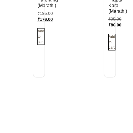
(Marathi)
Karal
(Marathi)
₹
195.00
₹
95.00
₹
176.00
₹
86.00
Add
to
Add
cart
to
cart