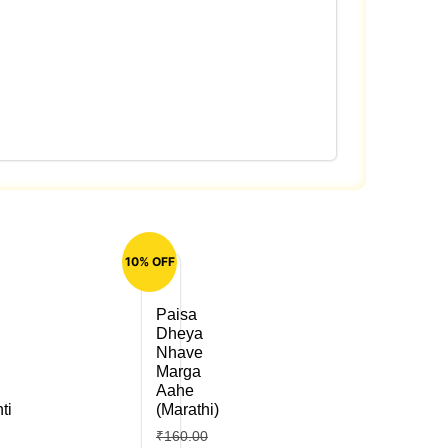
10% OFF
Paisa
Dheya
Nhave
Marga
Aahe
ti
(Marathi)
₹
160.00