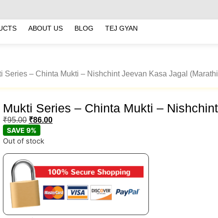
UCTS
ABOUT US
BLOG
TEJ GYAN
i Series – Chinta Mukti – Nishchint Jeevan Kasa Jagal (Marathi
Mukti Series – Chinta Mukti – Nishchin
₹
95.00
₹
86.00
SAVE 9%
Out of stock