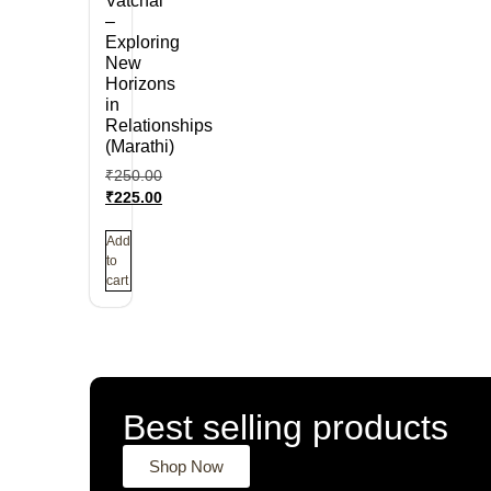
Vatchal
–
Exploring
New
Horizons
in
Relationships
(Marathi)
₹
250.00
₹
225.00
Add
to
cart
Best selling products
Shop Now