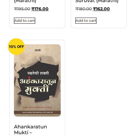
(Marathi)
Suruvat (Marathi)
₹
195.00
₹
176.00
₹
180.00
₹
162.00
Add to cart
Add to cart
10% OFF
Ahankaratun
Mukti –