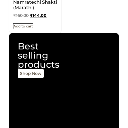
Namratechi Shakti
(Marathi)
₹
160.00
₹
144.00
Add to cart
Best
selling
products
Shop Now