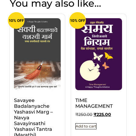
You may also like…
10% OFF
10% OFF
Savayee
TIME
Badalanyache
MANAGEMENT
Yashasvi Marg –
₹
250.00
₹
225.00
Navya
Savayinsathi
Add to cart
Yashasvi Tantra
(Marathi)