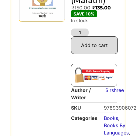
(Marathi)
₹
150.00
₹
135.00
SAVE 10%
In stock
Add to cart
Author /
Sirshree
Writer
SKU
9789390607
Categories
Books
,
Books By
Languages
,