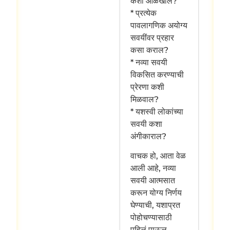
कशी ओळखाल?
* प्रत्येक
पावलागणिक अयोग्य
सवयींवर प्रहार
कसा कराल?
* नव्या सवयी
विकसित करण्याची
प्रेरणा कशी
मिळवाल?
* यशस्वी लोकांच्या
सवयी कशा
अंगीकाराल?
वाचक हो, आता वेळ
आली आहे, नव्या
सवयी आत्मसात
करून योग्य निर्णय
घेण्याची, यशाप्रत
पोहोचण्यासाठी
पहिलं पाऊल