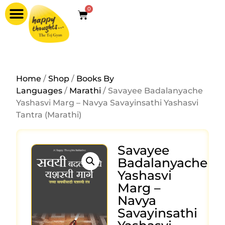
0
Home
/
Shop
/
Books By
Languages
/
Marathi
/ Savayee Badalanyache
Yashasvi Marg – Navya Savayinsathi Yashasvi
Tantra (Marathi)
Savayee
Badalanyache
Yashasvi
Marg –
Navya
Savayinsathi