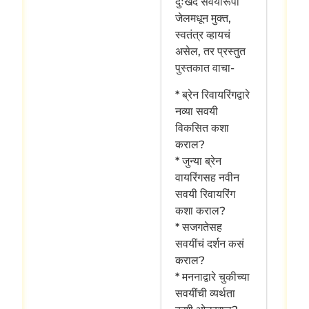
दुःखद सवयीरूपी
जेलमधून मुक्त,
स्वतंत्र व्हायचं
असेल, तर प्रस्तुत
पुस्तकात वाचा-
* ब्रेन रिवायरिंगद्वारे
नव्या सवयी
विकसित कशा
कराल?
* जुन्या ब्रेन
वायरिंगसह नवीन
सवयी रिवायरिंग
कशा कराल?
* सजगतेसह
सवयींचं दर्शन कसं
कराल?
* मननाद्वारे चुकीच्या
सवयींची व्यर्थता