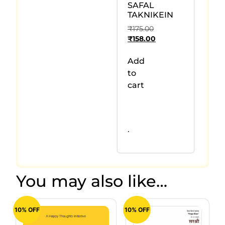
SAFAL
TAKNIKEIN
₹
175.00
₹
158.00
Add
to
cart
.
You may also like…
10% OFF
10% OFF