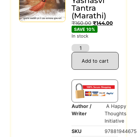
Yashasvi
Tantra
(Marathi)
₹
160.00
₹
144.00
SAVE 10%
In stock
Add to cart
Author /
A Happy
Writer
Thoughts
Initiative
SKU
97881944675