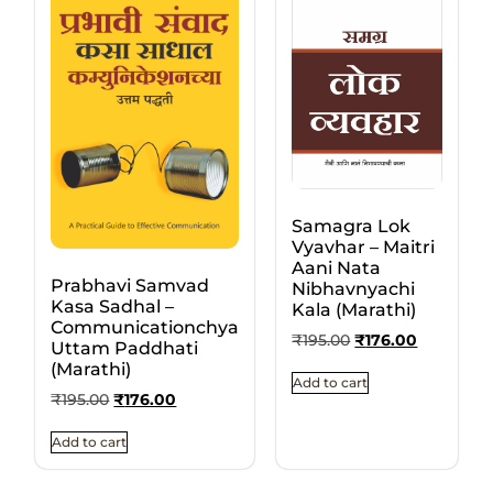
Samagra Lok
Vyavhar – Maitri
Aani Nata
Prabhavi Samvad
Nibhavnyachi
Kasa Sadhal –
Kala (Marathi)
Communicationchya
₹
195.00
₹
176.00
Uttam Paddhati
(Marathi)
Add to cart
₹
195.00
₹
176.00
Add to cart