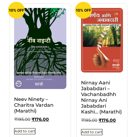
10% OFF
10% OFF
Nirnay Aani
Jababdari –
Vachanbadhh
Neev Ninety –
Nirnay Ani
Charitra Vardan
Jababdari
(Marathi)
Kashi… (Marathi)
₹
195.00
₹
176.00
₹
195.00
₹
176.00
Add to cart
Add to cart