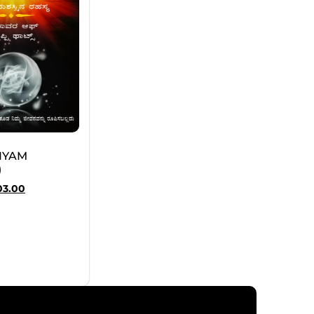
IYAM
)
03.00