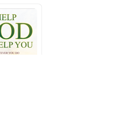
to Help You –
You Do, Do it
ile
58.00