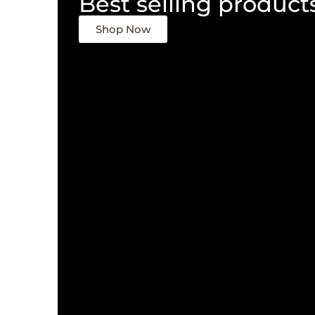
Best selling product
Shop Now