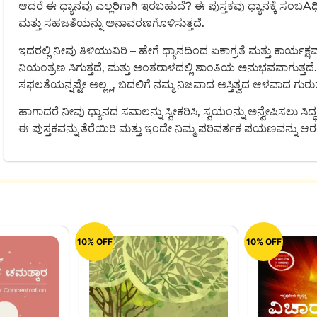
ಆದರೆ ಈ ಧ್ಯಾನವು ಎಲ್ಲರಿಗಾಗಿ ಇರಬಹುದೆ? ಈ ಪುಸ್ತಕವು ಧ್ಯಾನಕ್ಕೆ ಸಂಬ
ಮತ್ತು ಸಹಜತೆಯನ್ನು ಅನಾವರಣಗೊಳಿಸುತ್ತದೆ.
ಇದರಲ್ಲಿ ನೀವು ತಿಳಿಯುವಿರಿ – ಹೇಗೆ ಧ್ಯಾನದಿಂದ ಏಕಾಗ್ರತೆ ಮತ್ತು ಕಾರ್ಯ
ನಿಯಂತ್ರಣ ಸಿಗುತ್ತದೆ, ಮತ್ತು ಅಂತರಾಳದಲ್ಲಿ ಶಾಂತಿಯ ಅನುಭವವಾಗುತ್ತದ
ಸಫಲತೆಯನ್ನಷ್ಟೇ ಅಲ್ಲ್ಲ, ಬದಲಿಗೆ ನಮ್ಮ ನಿಜವಾದ ಅಸ್ತಿತ್ವದ ಆಳವಾದ ಗುರುತ
ಹಾಗಾದರೆ ನೀವು ಧ್ಯಾನದ ಸವಾಲನ್ನು ಸ್ವೀಕರಿಸಿ, ಸ್ವಯಂನ್ನು ಅನ್ವೇಷಿಸಲು ಸಿದ
ಈ ಪುಸ್ತಕವನ್ನು ತೆರೆಯಿರಿ ಮತ್ತು ಇಂದೇ ನಿಮ್ಮ ಪರಿವರ್ತಕ ಪಯಣವನ್ನು ಆರ
10% OFF
10% OFF