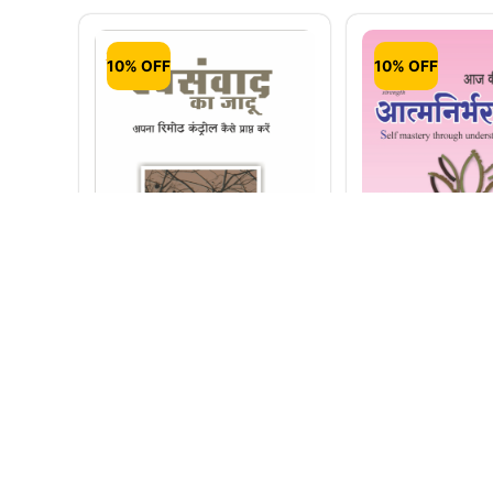
10% OFF
10% OFF
Swasanwad Ka Jadu –
Atmanirbhar K
Apna Remote Control
Bane – Self Ma
Kaise Prapt Kare (Hindi)
Through Unde
Yourself (Hindi