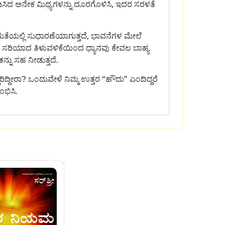
Aಧಿಸಿದ ಅನೇಕ ಮಿಥ್ಯಗಳನ್ನು ದೂರಗೊಳಿಸಿ, ಇದರ ಸರಳತೆ
ಕ್ಷಮತೆಯಲ್ಲಿ ಸುಧಾರಣೆಯಾಗುತ್ತದೆ, ಭಾವನೆಗಳ ಮೇಲೆ
ೆ. ಸರಿಯಾದ ತಿಳುವಳಿಕೆಯಿಂದ ಧ್ಯಾನವು ಕೇವಲ ಬಾಹ್ಯ
ನ್ನು ಸಹ ನೀಡುತ್ತದೆ.
್ಧರಿದ್ದೀರಾ? ಒಂದುವೇಳೆ ನಿಮ್ಮ ಉತ್ತರ “ಹೌದು” ಎಂದಿದ್ದರೆ
ಂಭಿಸಿ.