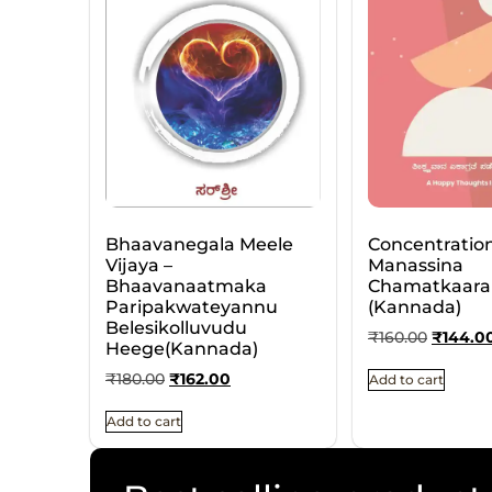
Bhaavanegala Meele
Concentratio
Vijaya –
Manassina
Bhaavanaatmaka
Chamatkaara
Paripakwateyannu
(Kannada)
Belesikolluvudu
₹
160.00
₹
144.0
Heege(Kannada)
₹
180.00
₹
162.00
Add to cart
Add to cart