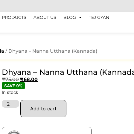
PRODUCTS
ABOUT US
BLOG
TEJ GYAN
da
/ Dhyana – Nanna Utthana (Kannada)
Dhyana – Nanna Utthana (Kannad
₹
75.00
₹
68.00
SAVE 9%
In stock
Add to cart