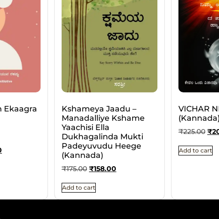
n Ekaagra
Kshameya Jaadu –
VICHAR N
Manadalliye Kshame
(Kannada
Yaachisi Ella
₹
225.00
₹
2
Dukhagalinda Mukti
Padeyuvudu Heege
0
Add to cart
(Kannada)
₹
175.00
₹
158.00
Add to cart