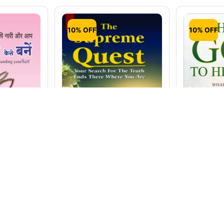
10% OFF
10% OFF
The Supreme Quest –
aise
Help God 
Your Search for the
stery
Whatever 
Truth Ends There
rstanding
With a Sm
Where You Are
)
₹
175.00
₹
1
₹
225.00
₹
203.00