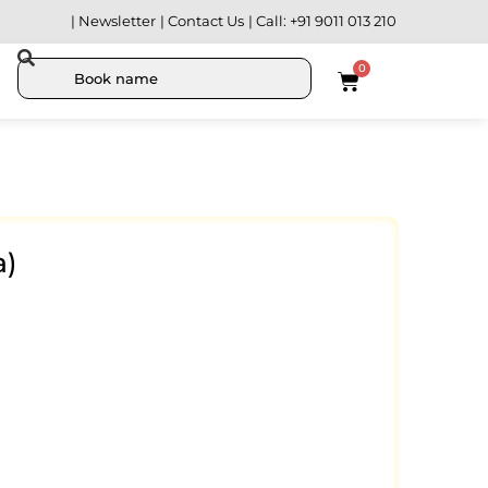
| Newsletter
| Contact Us
| Call: +91 9011 013 210
0
a)