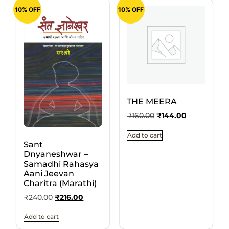
10% OFF
10% OFF
THE MEERA
₹
160.00
₹
144.00
Add to cart
Sant
Dnyaneshwar –
Samadhi Rahasya
Aani Jeevan
Charitra (Marathi)
₹
240.00
₹
216.00
Add to cart