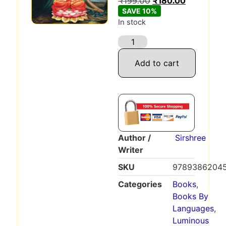
₹
199.00
₹
180.00
SAVE 10%
In stock
Add to cart
Author /
Sirshree
Writer
SKU
9789386204
Categories
Books
,
Books By
Languages
,
Luminous