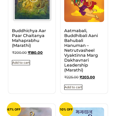
Buddhichya Aar
Aatmabali,
Paar Chaitanya
Buddhibali Aani
Mahaprabhu
Bahubali
(Marathi)
Hanuman –
Netrutvasheel
₹
200.00
₹
180.00
Vyaktinna Marg
Dakhavnari
Add to cart
Leadership
(Marathi)
₹
225.00
₹
203.00
Add to cart
67% OFF
10% OFF