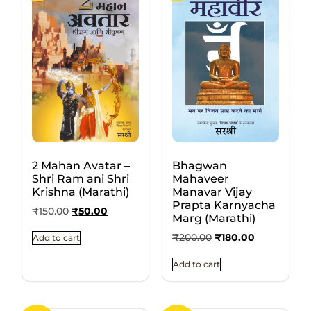
2 Mahan Avatar –
Bhagwan
Shri Ram ani Shri
Mahaveer
Krishna (Marathi)
Manavar Vijay
Prapta Karnyacha
₹
150.00
₹
50.00
Marg (Marathi)
₹
200.00
₹
180.00
Add to cart
Add to cart