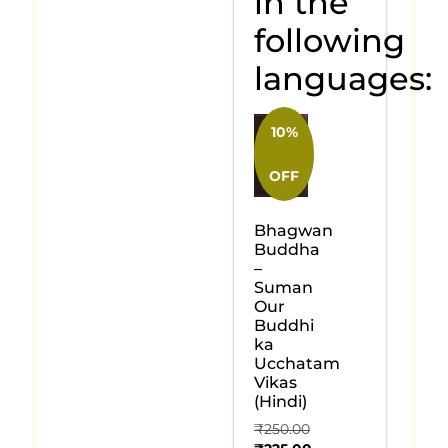
in the
following
languages:
10%
OFF
Bhagwan
Buddha
–
Suman
Our
Buddhi
ka
Ucchatam
Vikas
(Hindi)
₹
250.00