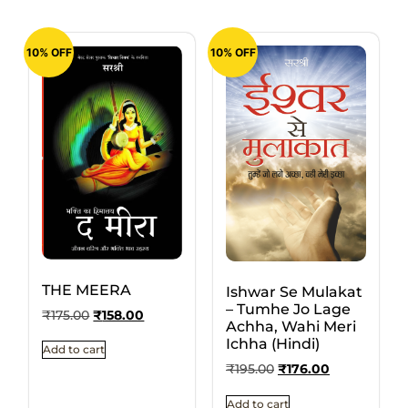
10% OFF
10% OFF
THE MEERA
Ishwar Se Mulakat
– Tumhe Jo Lage
₹
175.00
₹
158.00
Achha, Wahi Meri
Ichha (Hindi)
Add to cart
₹
195.00
₹
176.00
Add to cart