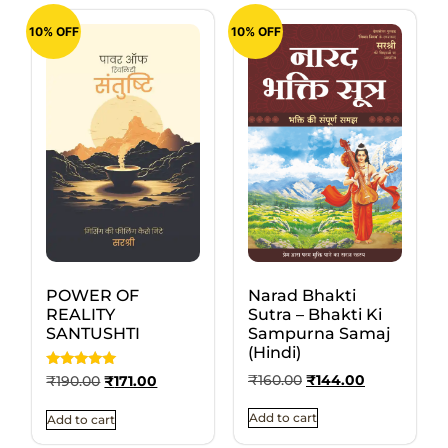
10% OFF
10% OFF
POWER OF
Narad Bhakti
REALITY
Sutra – Bhakti Ki
SANTUSHTI
Sampurna Samaj
(Hindi)
Rated
₹
160.00
₹
144.00
₹
190.00
₹
171.00
5.00
out of 5
Add to cart
Add to cart