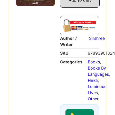
Add to cart
Author /
Sirshree
Writer
SKU
9789390132
Categories
Books
,
Books By
Languages
,
Hindi
,
Luminous
Lives
,
Other
👇