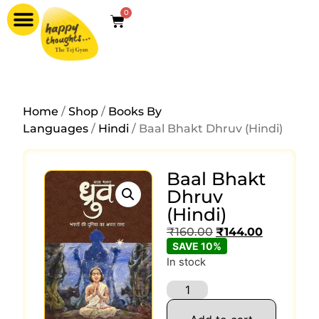
0
Home
/
Shop
/
Books By
Languages
/
Hindi
/ Baal Bhakt Dhruv (Hindi)
Baal Bhakt
Dhruv
(Hindi)
₹
160.00
₹
144.00
SAVE 10%
In stock