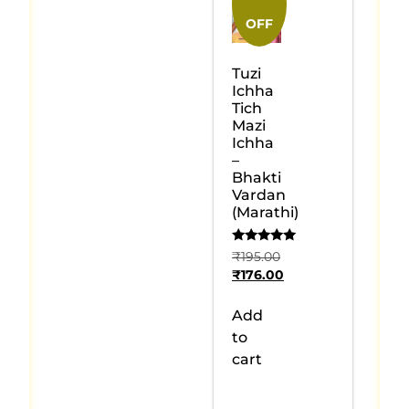
OFF
Tuzi
Ichha
Tich
Mazi
Ichha
–
Bhakti
Vardan
(Marathi)
Rated
₹
195.00
5
₹
176.00
out of 5
Add
to
cart