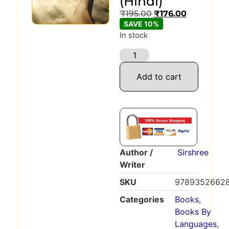
(Hindi)
₹
195.00
₹
176.00
SAVE 10%
In stock
Add to cart
Author /
Sirshree
Writer
SKU
9789352662
Categories
Books
,
Books By
Languages
,