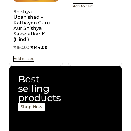
Add to cart
Shishya
Upanishad –
Kathayen Guru
Aur Shishya
Sakshatkar Ki
(Hindi)
₹
160.00
₹
144.00
Add to cart
Best
selling
products
Shop Now