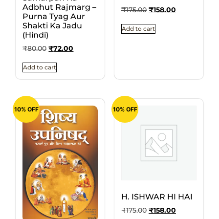
Adbhut Rajmarg –
₹
175.00
₹
158.00
Purna Tyag Aur
Shakti Ka Jadu
Add to cart
(Hindi)
₹
80.00
₹
72.00
Add to cart
10% OFF
10% OFF
H. ISHWAR HI HAI
₹
175.00
₹
158.00