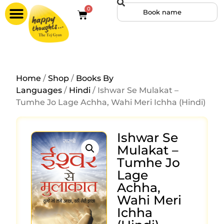
0
Home
/
Shop
/
Books By
Languages
/
Hindi
/ Ishwar Se Mulakat –
Tumhe Jo Lage Achha, Wahi Meri Ichha (Hindi)
Ishwar Se
Mulakat –
Tumhe Jo
Lage
Achha,
Wahi Meri
Ichha