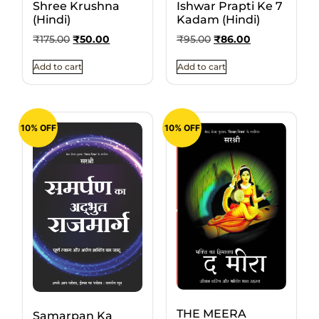
Ishwar Prapti Ke 7
Shree Krushna
Kadam (Hindi)
(Hindi)
₹
95.00
₹
86.00
₹
175.00
₹
50.00
Add to cart
Add to cart
10% OFF
10% OFF
THE MEERA
Samarpan Ka