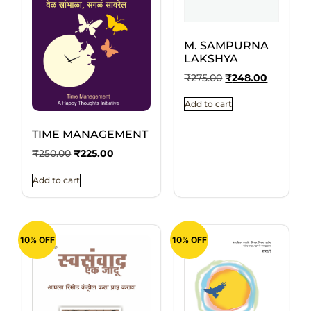
M. SAMPURNA
LAKSHYA
₹
275.00
₹
248.00
Add to cart
TIME MANAGEMENT
₹
250.00
₹
225.00
Add to cart
10% OFF
10% OFF