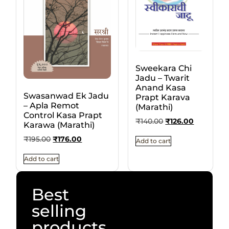
Sweekara Chi
Jadu – Twarit
Anand Kasa
Swasanwad Ek Jadu
Prapt Karava
– Apla Remot
(Marathi)
Control Kasa Prapt
₹
140.00
₹
126.00
Karawa (Marathi)
₹
195.00
₹
176.00
Add to cart
Add to cart
Best
selling
products