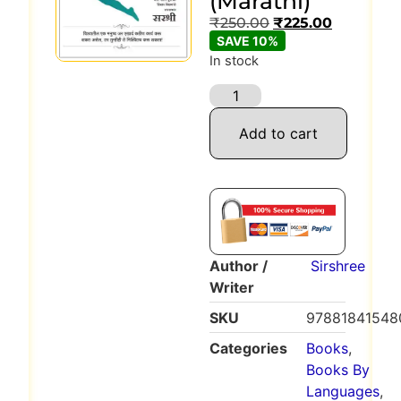
(Marathi)
₹
250.00
₹
225.00
SAVE 10%
In stock
Add to cart
Author /
Sirshree
Writer
SKU
97881841548
Categories
Books
,
Books By
Languages
,