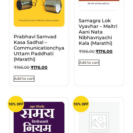
Samagra Lok
Vyavhar – Maitri
Aani Nata
Prabhavi Samvad
Nibhavnyachi
Kasa Sadhal –
Kala (Marathi)
Communicationchya
₹
195.00
₹
176.00
Uttam Paddhati
(Marathi)
Add to cart
₹
195.00
₹
176.00
Add to cart
10% OFF
10% OFF