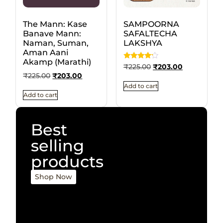
The Mann: Kase
SAMPOORNA
Banave Mann:
SAFALTECHA
Naman, Suman,
LAKSHYA
Aman Aani
Akamp (Marathi)
Rated
₹
225.00
₹
203.00
4
₹
225.00
₹
203.00
out of 5
Add to cart
Add to cart
Best
selling
products
Shop Now