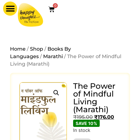
0
Home
/
Shop
/
Books By
Languages
/
Marathi
/ The Power of Mindful
Living (Marathi)
The Power
of Mindful
Living
(Marathi)
₹
195.00
₹
176.00
SAVE 10%
In stock