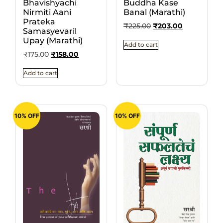
Bhavishyachi
Buddha Kase
Nirmiti Aani
Banal (Marathi)
Prateka
₹
225.00
₹
203.00
Samasyevaril
Upay (Marathi)
Add to cart
₹
175.00
₹
158.00
Add to cart
10% OFF
10% OFF