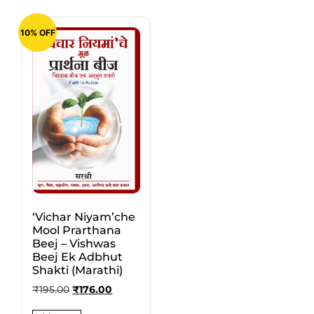
10% OFF
‘Vichar Niyam’che
Mool Prarthana
Beej – Vishwas
Beej Ek Adbhut
Shakti (Marathi)
₹
195.00
₹
176.00