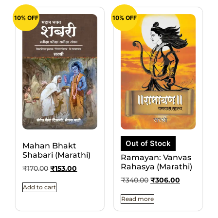
10% OFF
10% OFF
Out of Stock
Mahan Bhakt
Shabari (Marathi)
Ramayan: Vanvas
Rahasya (Marathi)
₹
170.00
₹
153.00
₹
340.00
₹
306.00
Add to cart
Read more