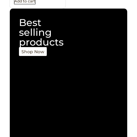
Add to cart
Best
selling
products
Shop Now