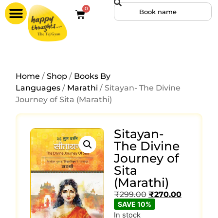
0
Home
/
Shop
/
Books By
Languages
/
Marathi
/ Sitayan- The Divine
Journey of Sita (Marathi)
Sitayan-
The Divine
Journey of
Sita
(Marathi)
₹
299.00
₹
270.00
SAVE 10%
In stock