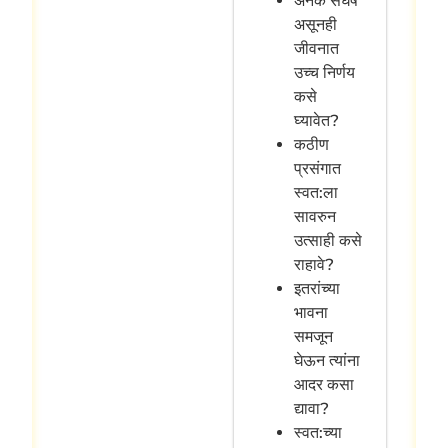
अनेक संघर्ष
असूनही
जीवनात
उच्च निर्णय
कसे
घ्यावेत?
कठीण
प्रसंगात
स्वत:ला
सावरुन
उत्साही कसे
राहावे?
इतरांच्या
भावना
समजून
घेऊन त्यांना
आदर कसा
द्यावा?
स्वत:च्या