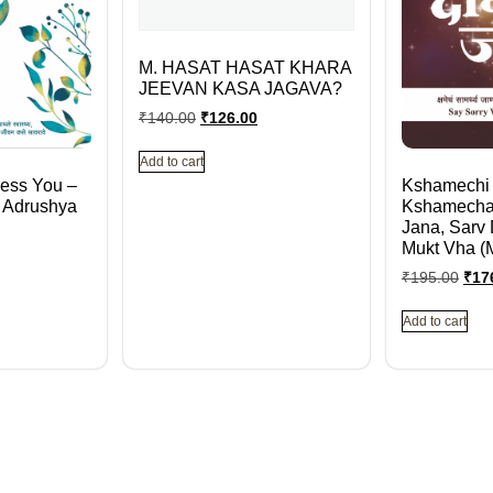
M. HASAT HASAT KHARA
JEEVAN KASA JAGAVA?
₹
140.00
₹
126.00
Add to cart
less You –
Kshamechi 
 Adrushya
Kshamecha
Jana, Sarv
Mukt Vha (M
₹
195.00
₹
17
Add to cart