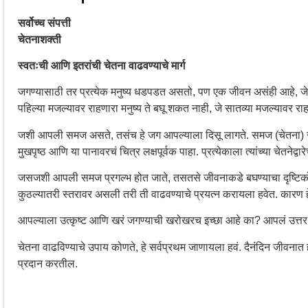
सर्वोच्च संपत्ती
चेतनाशक्ती
स्वतःची आणि इतरांची चेतना वाढवण्याचे मार्ग
जगण्यासाठी तर प्रत्येक मनुष्य धडपडत असतो, पण एक जीवन असंही आहे, जे आ
पहिल्या मजल्यावर राहणारा मनुष्य ते बघू शकत नाही, जे सातव्या मजल्यावर रा
जशी आपली समज असते, तसंच हे जग आपल्याला दिसू लागते. समज (चेतना) स
मुखपृष्ठ आणि या पानावरचं चित्र लक्षपूर्वक पाहा. प्रत्येकाला त्यांच्या चेतनेद
जसजशी आपली समज प्रगल्भ होत जाते, तसतसे जीवनाकडे बघण्याचा दृष्टिको
कुठल्यातरी स्तरावर असली तरी ती वाढवण्याचे प्रयत्न करायला हवेत. कारण 
आपल्याला उत्कृष्ट आणि खरं जगण्याची खरोखरच इच्छा आहे का? आपलं उत्तर 
चेतना वाढविण्याचे उपाय कोणते, हे सर्वप्रथम जाणायला हवं. दैनंंदिन जीवन
प्रदान करतील.