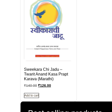
Sweekara Chi Jadu –
Twarit Anand Kasa Prapt
Karava (Marathi)
₹
140.00
₹
126.00
Add to cart