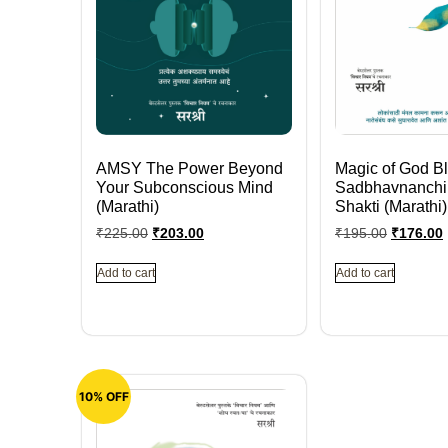
AMSY The Power Beyond
Magic of God B
Your Subconscious Mind
Sadbhavnanchi
(Marathi)
Shakti (Marathi)
₹
225.00
₹
203.00
₹
195.00
₹
176.00
Add to cart
Add to cart
10% OFF