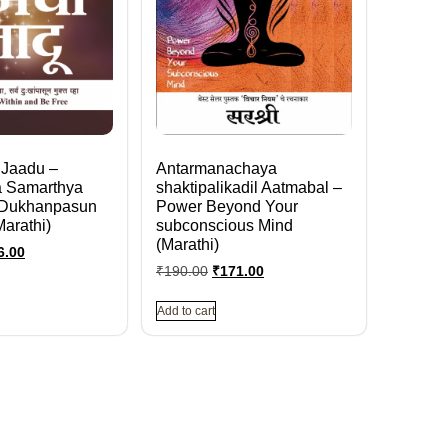
Jaadu –
Antarmanachaya
 Samarthya
shaktipalikadil Aatmabal –
 Dukhanpasun
Power Beyond Your
arathi)
subconscious Mind
(Marathi)
6.00
₹
190.00
₹
171.00
Add to cart