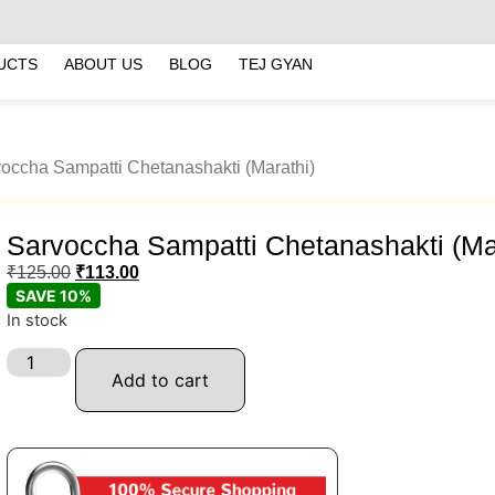
UCTS
ABOUT US
BLOG
TEJ GYAN
voccha Sampatti Chetanashakti (Marathi)
Sarvoccha Sampatti Chetanashakti (Ma
₹
125.00
₹
113.00
SAVE 10%
In stock
Add to cart