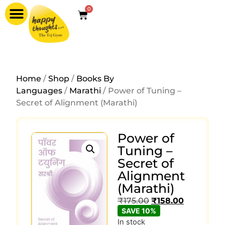
0
Home
/
Shop
/
Books By
Languages
/
Marathi
/ Power of Tuning –
Secret of Alignment (Marathi)
Power of
Tuning –
Secret of
Alignment
(Marathi)
₹
175.00
₹
158.00
SAVE 10%
In stock