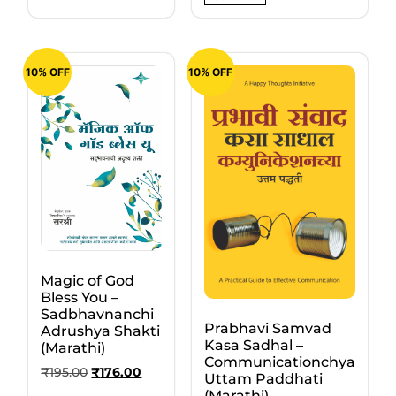
10% OFF
10% OFF
Magic of God
Bless You –
Sadbhavnanchi
Prabhavi Samvad
Adrushya Shakti
Kasa Sadhal –
(Marathi)
Communicationchya
₹
195.00
₹
176.00
Uttam Paddhati
(Marathi)