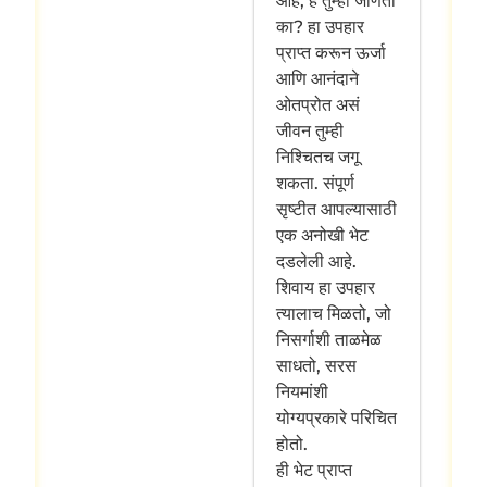
आहे, हे तुम्ही जाणता
का? हा उपहार
प्राप्त करून ऊर्जा
आणि आनंदाने
ओतप्रोत असं
जीवन तुम्ही
निश्चितच जगू
शकता. संपूर्ण
सृष्टीत आपल्यासाठी
एक अनोखी भेट
दडलेली आहे.
शिवाय हा उपहार
त्यालाच मिळतो, जो
निसर्गाशी ताळमेळ
साधतो, सरस
नियमांशी
योग्यप्रकारे परिचित
होतो.
ही भेट प्राप्त