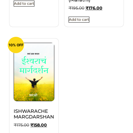
Add to cart
₹
195.00
₹
176.00
Add to cart
10% OFF
ISHWARACHE
MARGDARSHAN
₹
175.00
₹
158.00