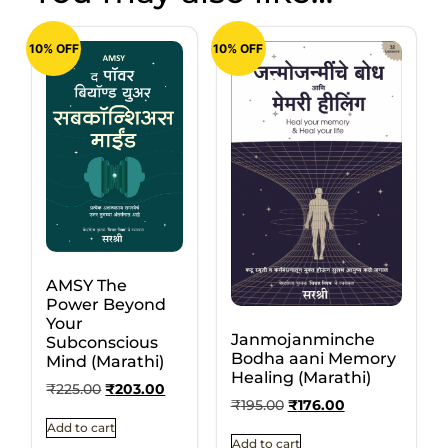
10% OFF
10% OFF
AMSY The
Power Beyond
Your
Janmojanminche
Subconscious
Bodha aani Memory
Mind (Marathi)
Healing (Marathi)
₹
225.00
₹
203.00
₹
195.00
₹
176.00
Add to cart
Add to cart