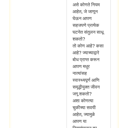
असे कोणते नियम
आहेत, जे जाणून
घेऊन आपण
सहजपणे प्रत्येक
घटनेत संतुलन साधू
शकतो?
तो कोण आहे? कसा
आहे? ज्याच्याद्वारे
बोध प्राप्त करून
आपण मधुर
नात्यांसह
स्वास्थ्यपूर्ण आणि
समृद्धीयुक्त जीवन
जगू शकतो?
अशा कोणत्या
चुकीच्या सवयी
आहेत, ज्यामुळे
आपण या