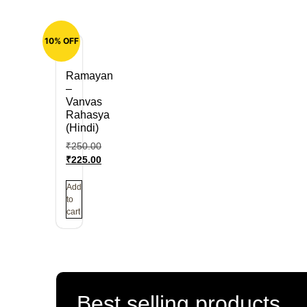
10% OFF
Ramayan
–
Vanvas
Rahasya
(Hindi)
₹
250.00
₹
225.00
Add
to
cart
Best selling products