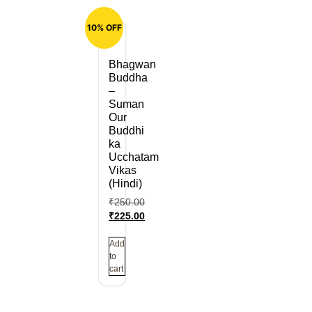
10% OFF
Bhagwan
Buddha
–
Suman
Our
Buddhi
ka
Ucchatam
Vikas
(Hindi)
₹
250.00
₹
225.00
Add
to
cart