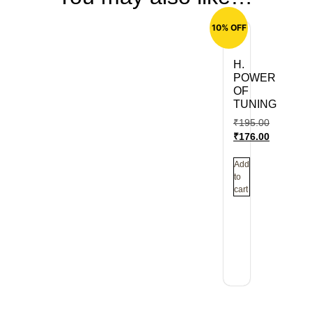
10% OFF
H.
POWER
OF
TUNING
₹
195.00
₹
176.00
Add
to
cart