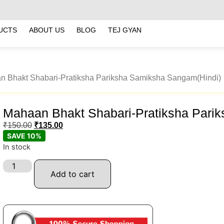
UCTS
ABOUT US
BLOG
TEJ GYAN
n Bhakt Shabari-Pratiksha Pariksha Samiksha Sangam(Hindi)
Mahaan Bhakt Shabari-Pratiksha Pari
₹
150.00
₹
135.00
SAVE 10%
In stock
Add to cart