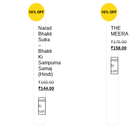
10% OFF
10% OFF
THE
Narad
MEERA
Bhakti
Sutra
₹
175.00
–
₹
158.00
Bhakti
Ki
Add
Sampurna
to
Samaj
cart
(Hindi)
₹
160.00
₹
144.00
Add
to
cart