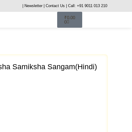
| Newsletter
| Contact Us
| Call: +91 9011 013 210
₹
0.00
0
ksha Samiksha Sangam(Hindi)