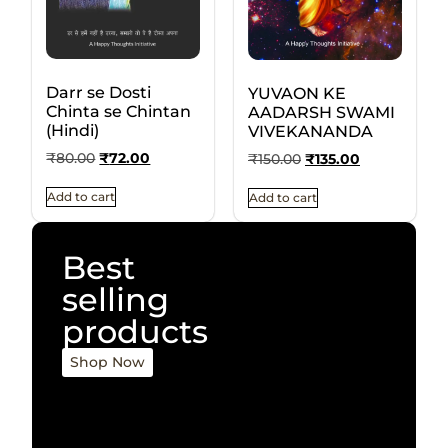
Darr se Dosti
YUVAON KE
Chinta se Chintan
AADARSH SWAMI
(Hindi)
VIVEKANANDA
₹
80.00
₹
72.00
₹
150.00
₹
135.00
Add to cart
Add to cart
Best
selling
products
Shop Now