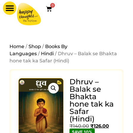
0
Home
/
Shop
/
Books By
Languages
/
Hindi
/ Dhruv – Balak se Bhakta
hone tak ka Safar (Hindi)
Dhruv –
Balak se
Bhakta
hone tak ka
Safar
(Hindi)
₹
140.00
₹
126.00
SAVE 10%