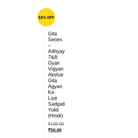
58% OFF
Gita
Series
–
Adhyay
7&8:
Gyan
Vigyan
Akshar
Gita
Agyan
Ke
Liye
Sadgati
Yukti
(Hindi)
₹
120.00
₹
50.00