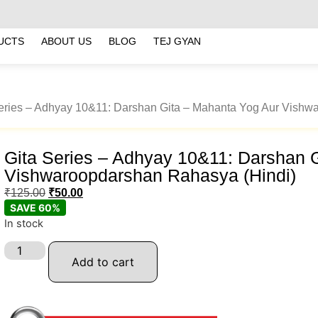
UCTS
ABOUT US
BLOG
TEJ GYAN
Series – Adhyay 10&11: Darshan Gita – Mahanta Yog Aur Vishw
Gita Series – Adhyay 10&11: Darshan 
Vishwaroopdarshan Rahasya (Hindi)
₹
125.00
₹
50.00
SAVE 60%
In stock
Add to cart