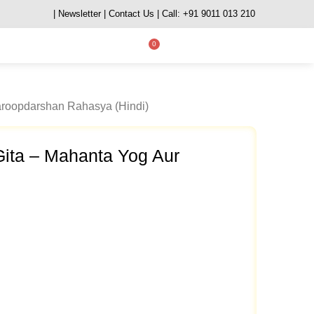
| Newsletter
| Contact Us
| Call: +91 9011 013 210
0
aroopdarshan Rahasya (Hindi)
Gita – Mahanta Yog Aur