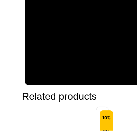
Related products
10%
Self
OFF
Encounter