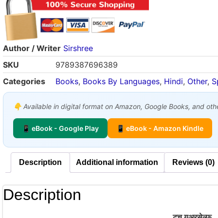
Author / Writer
Sirshree
SKU
9789387696389
Categories
Books
,
Books By Languages
,
Hindi
,
Other
,
S
👇 Available in digital format on Amazon, Google Books, and other
📱 eBook - Google Play
📱 eBook - Amazon Kindle
Description
Additional information
Reviews (0)
Description
टच यूअरसेल्फ