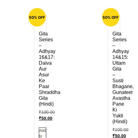
50% OFF
50% OFF
Gita
Gita
Series
Series
–
–
Adhyay
Adhyay
16&17:
14&15:
Daiva
Uttam
Aur
Gita
Asur
–
Ke
Susti
Paar
Bhagane,
Shraddha
Gunateet
Gita
Avastha
(Hindi)
Pane
Ki
₹
100.00
Yukti
₹
50.00
(Hindi)
₹
100.00
Add
₹
50.00
to