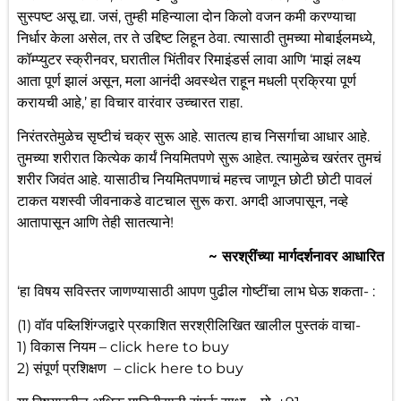
सुस्पष्ट असू द्या. जसं, तुम्ही महिन्याला दोन किलो वजन कमी करण्याचा
निर्धार केला असेल, तर ते उद्दिष्ट लिहून ठेवा. त्यासाठी तुमच्या मोबाईलमध्ये,
कॉम्प्युटर स्क्रीनवर, घरातील भिंतीवर रिमाइंडर्स लावा आणि ‘माझं लक्ष्य
आता पूर्ण झालं असून, मला आनंदी अवस्थेत राहून मधली प्रक्रिया पूर्ण
करायची आहे,’ हा विचार वारंवार उच्चारत राहा.
निरंतरतेमुळेच सृष्टीचं चक्र सुरू आहे. सातत्य हाच निसर्गाचा आधार आहे.
तुमच्या शरीरात कित्येक कार्यं नियमितपणे सुरू आहेत. त्यामुळेच खरंतर तुमचं
शरीर जिवंत आहे. यासाठीच नियमितपणाचं महत्त्व जाणून छोटी छोटी पावलं
टाकत यशस्वी जीवनाकडे वाटचाल सुरू करा. अगदी आजपासून, नव्हे
आतापासून आणि तेही सातत्याने!
~ सरश्रींच्या मार्गदर्शनावर आधारित
‘हा विषय सविस्तर जाणण्यासाठी आपण पुढील गोष्टींचा लाभ घेऊ शकता- :
(1) वॉव पब्लिशिंग्जद्वारे प्रकाशित सरश्रीलिखित खालील पुस्तकं वाचा-
1) विकास नियम –
click here
to buy
2) संपूर्ण प्रशिक्षण –
click here
to buy