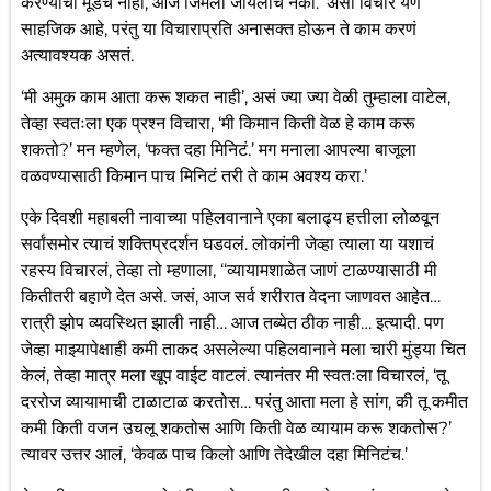
करण्याचा मूडच नाही, आज जिमला जायलाच नको.’ असा विचार येणं
साहजिक आहे, परंतु या विचाराप्रति अनासक्त होऊन ते काम करणं
अत्यावश्यक असतं.
‘मी अमुक काम आता करू शकत नाही’, असं ज्या ज्या वेळी तुम्हाला वाटेल,
तेव्हा स्वतःला एक प्रश्न विचारा, ‘मी किमान किती वेळ हे काम करू
शकतो?’ मन म्हणेल, ‘फक्त दहा मिनिटं.’ मग मनाला आपल्या बाजूला
वळवण्यासाठी किमान पाच मिनिटं तरी ते काम अवश्य करा.’
एके दिवशी महाबली नावाच्या पहिलवानाने एका बलाढ्य हत्तीला लोळवून
सर्वांसमोर त्याचं शक्तिप्रदर्शन घडवलं. लोकांनी जेव्हा त्याला या यशाचं
रहस्य विचारलं, तेव्हा तो म्हणाला, ‘‘व्यायामशाळेत जाणं टाळण्यासाठी मी
कितीतरी बहाणे देत असे. जसं, आज सर्व शरीरात वेदना जाणवत आहेत…
रात्री झोप व्यवस्थित झाली नाही… आज तब्येत ठीक नाही… इत्यादी. पण
जेव्हा माझ्यापेक्षाही कमी ताकद असलेल्या पहिलवानाने मला चारी मुंड्या चित
केलं, तेव्हा मात्र मला खूप वाईट वाटलं. त्यानंतर मी स्वतःला विचारलं, ‘तू
दररोज व्यायामाची टाळाटाळ करतोस… परंतु आता मला हे सांग, की तू कमीत
कमी किती वजन उचलू शकतोस आणि किती वेळ व्यायाम करू शकतोस?’
त्यावर उत्तर आलं, ‘केवळ पाच किलो आणि तेदेखील दहा मिनिटंच.’