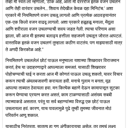
तेव्हा मी स्वतःला म्हणालो, ‘ठीक आहे, आता मी दरररोज इतकं वजन उचलेन
आणि तेही वारंवार उचलेन… शिवाय तेदेखील केवळ दहा मिनिटंच.’ अशा
प्रकारे मी नियमितपणे वजन उचलू लागलो आणि प्रत्येक आठवड्यानंतर
एक-एक किलो वजन वाढवू लागलो. अशा प्रकारे हळूहळू मनाला, मेंदूला
आणि शरीराला वजन उचलण्याची सवय जडत गेली. त्याचा परिणाम असा
झाला, की आज मी इतक्या बलाढ्य हत्तीला सहजपणे उचलून जोरात आपटलं.
वास्तविक इतकं वजन उचलणं तुम्हाला कठीण वाटतंय. पण माझ्यासाठी मात्र
ते अगदी किरकोळ आहे.’’
नियमितपणे उचललेलं छोटं पाऊल मनुष्याला यशाच्या शिखरावर विराजमान
करतं, हेच या उदाहरणाद्वारे आपल्याला समजतं. यासाठी शिखरावर
पोहोचण्याची घाई न करता आज मी कोणतं पाऊल उचलू शकतो, यावर विचार
करून त्याची अंमलबजावणी करायला हवी. मनाचे गुलाम न बनता, मूड
आपल्या ताब्यात ठेवायला हवा. मन कित्येक बहाणे देऊन कामापासून सुटका
करून घेण्याचा प्रयत्न करत असतं, काम टाळण्यासाठी असंख्य सबबी
त्याच्याकडे असतात. परंतु या सर्व बहाण्यांच्या विरुद्ध एक छोटं पाऊल
उचलायला हवं. कारण, याच पावलामुळे पुढे तुम्ही तुमच्या जीवनात मोठं
परिवर्तन आणू शकाल.
यासाठीच निरंतरता, सातत्य हा गुण अंगीकारायचा असेल, तर तुमचं लक्ष्य