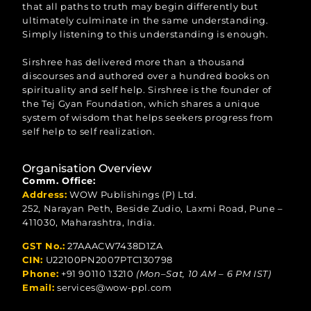
that all paths to truth may begin differently but
ultimately culminate in the same understanding.
Simply listening to this understanding is enough.
Sirshree has delivered more than a thousand
discourses and authored over a hundred books on
spirituality and self help. Sirshree is the founder of
the Tej Gyan Foundation, which shares a unique
system of wisdom that helps seekers progress from
self help to self realization.
Organisation Overview
Comm. Office:
Address:
WOW Publishings (P) Ltd.
252, Narayan Peth, Beside Zudio, Laxmi Road, Pune –
411030, Maharashtra, India.
GST No.:
27AAACW7438D1ZA
CIN:
U22100PN2007PTC130798
Phone:
+91 90110 13210
(Mon–Sat, 10 AM – 6 PM IST)
Email:
services@wow-ppl.com