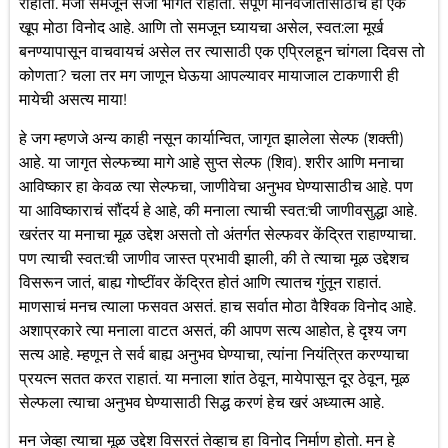
राहातो. मजा समजून सजा भोगत राहातो. संपूर्ण मानवजातीसाठीच हा एक
खूप मोठा विनोद आहे. आणि तो समजून घ्यायचा असेल, स्वत:ला मूर्ख
बनण्यापासून वाचवायचं असेल तर त्यासाठी एक एप्रिलहून चांगला दिवस तो
कोणता? चला तर मग जाणून घेऊया आपल्यावर मायाजाल टाकणारी ही
मायेची असत्य माया!
हे जग म्हणजे अन्य काही नसून कार्यान्वित, जागृत झालेला सेल्फ (शक्ती)
आहे. या जागृत सेल्फच्या मागे आहे सुप्त सेल्फ (शिव). शरीर आणि मनाचा
आविष्कार हा केवळ त्या सेल्फचा, जाणीवेचा अनुभव घेण्यासाठीच आहे. पण
या आविष्काराचं सौंदर्य हे आहे, की मनाला त्याची स्वत:ची जाणीवसुद्धा आहे.
खरंतर या मनाचा मूळ उद्देश असतो तो अंतर्गत सेल्फवर केंद्रित राहाण्याचा.
पण त्याची स्वत:ची जाणीव जास्त प्रभावी झाली, की ते त्याचा मूळ उद्देशच
विसरून जातं, बाह्य गोष्टींवर केंद्रित होतं आणि त्यातच गुंतून राहातं.
माणसाचं मनच त्याला फसवत असतं. हाच सर्वात मोठा वैश्विक विनोद आहे.
अशाप्रकारे त्या मनाला वाटत असतं, की आपण सत्य आहोत, हे दृश्य जग
सत्य आहे. म्हणून ते सर्व बाह्य अनुभव घेण्याचा, त्यांना नियंत्रित करण्याचा
प्रयत्न सतत करत राहातं. या मनाला शांत ठेवून, मायेपासून दूर ठेवून, मूळ
सेल्फला त्याचा अनुभव घेण्यासाठी सिद्ध करणं हेच खरं अध्यात्म आहे.
मन जेव्हा त्याचा मूळ उद्देश विसरतं तेव्हाच हा विनोद निर्माण होतो. मन हे