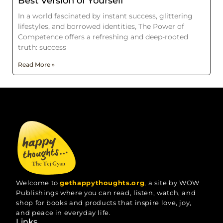
Best Version of Yourself
In a world fascinated by instant success, glittering
lifestyles, and borrowed identities, The Power of
Competence offers a refreshing and deep-rooted
truth: success
Read More »
Welcome to
gethappythoughts.org
, a site by WOW
Publishings where you can read, listen, watch, and
shop for books and products that inspire love, joy,
and peace in everyday life.
Links