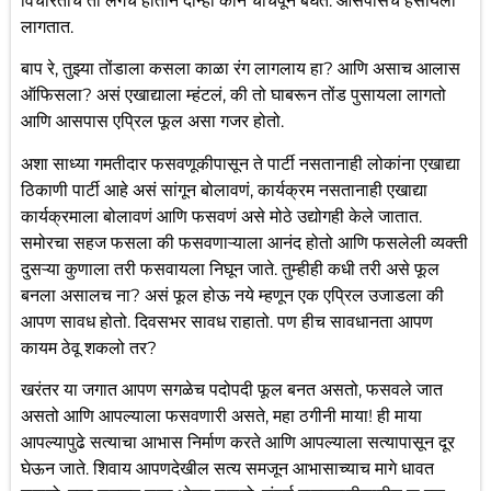
विचारताच ती लगेच हातानं दोन्ही कान चाचपून बघते. आसपासचे हसायला
लागतात.
बाप रे, तुझ्या तोंडाला कसला काळा रंग लागलाय हा? आणि असाच आलास
ऑफिसला? असं एखाद्याला म्हंटलं, की तो घाबरून तोंड पुसायला लागतो
आणि आसपास एप्रिल फूल असा गजर होतो.
अशा साध्या गमतीदार फसवणूकीपासून ते पार्टी नसतानाही लोकांना एखाद्या
ठिकाणी पार्टी आहे असं सांगून बोलावणं, कार्यक्रम नसतानाही एखाद्या
कार्यक्रमाला बोलावणं आणि फसवणं असे मोठे उद्योगही केले जातात.
समोरचा सहज फसला की फसवणाऱ्याला आनंद होतो आणि फसलेली व्यक्ती
दुसऱ्या कुणाला तरी फसवायला निघून जाते. तुम्हीही कधी तरी असे फूल
बनला असालच ना? असं फूल होऊ नये म्हणून एक एप्रिल उजाडला की
आपण सावध होतो. दिवसभर सावध राहातो. पण हीच सावधानता आपण
कायम ठेवू शकलो तर?
खरंतर या जगात आपण सगळेच पदोपदी फूल बनत असतो, फसवले जात
असतो आणि आपल्याला फसवणारी असते, महा ठगीनी माया! ही माया
आपल्यापुढे सत्याचा आभास निर्माण करते आणि आपल्याला सत्यापासून दूर
घेऊन जाते. शिवाय आपणदेखील सत्य समजून आभासाच्याच मागे धावत