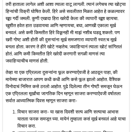
तरी हाताला लागेल अशी आशा त्याला वाटू लागली. त्यानं लगेचच त्या खोट्या
हिऱ्यांची विक्री घोषित केली. हिरे असे सवलीतत मिळत आहेत हे कळल्यावर
खूप गर्दी जमली. कुणी एखादा हिरा खरेदी केला की व्यापारी खूश व्हायचा.
खुशीत हवेत हात उडवायचा आणि म्हणायचा, बघा, आणखी एकाला मूर्ख
बनवलं. असे कमी किमतीत हिरे विकूनही मी माझं नशीब घडवू शकतो. पण
खरी गोष्ट अशी होती की दुसऱ्यांना मूर्ख समजणारा व्यापारी स्वत:च मूर्ख
बनला होता. कारण ते हीरे खोटे नव्हतेच. जवाहिऱ्यानं त्याला खोटं सांगितलं
होतं. आणि कमी किमतीत हिरे खरेदी करणारी सगळी माणसं त्या
जवाहिऱ्याचीच माणसं होती.
तेव्हा या एक एप्रिलला दुसऱ्यांना फूल करण्याऐवजी हे आठवून पाहा, की
मायेच्या बाजारात आपण कधी कधी आणि कसे फूल झालो आहोत. वैश्विक
विनोदाचं निमित्त कसे ठरलो आहोत. पुढे दिलेल्या तीन गोष्टी समजून घेऊन
एक एप्रिलला मूर्खांचा जागतिक दिन म्हणून साजरा करण्याऐवजी वर्षातला
सर्वात आध्यात्मिक दिवस म्हणून साजरा करा-
विचार साजरा करा- या खास दिवशी सत्य आणि सत्याचा आभास
यातला फरक समजून घ्या. मायेनं तुम्हाला कसं मूर्ख बनवलं आहे याचा
विचार करा.