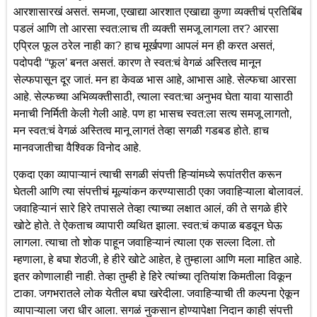
आरशासारखं असतं. समजा, एखाद्या आरशात एखाद्या कुणा व्यक्तीचं प्रतिबिंब
पडलं आणि तो आरसा स्वत:लाच ती व्यक्ती समजू लागला तर? आरसा
एप्रिल फूल ठरेल नाही का? हाच मूर्खपणा आपलं मन ही करत असतं,
पदोपदी “फूल’ बनत असतं. कारण ते स्वत:चं वेगळं अस्तित्व मानून
सेल्फपासून दूर जातं. मन हा केवळ भास आहे, आभास आहे. सेल्फचा आरसा
आहे. सेल्फच्या अभिव्यक्तीसाठी, त्याला स्वत:चा अनुभव घेता यावा यासाठी
मनाची निर्मिती केली गेली आहे. पण हा भासच स्वत:ला सत्य समजू लागतो,
मन स्वत:चं वेगळं अस्तित्व मानू लागतं तेव्हा सगळी गडबड होते. हाच
मानवजातीचा वैश्विक विनोद आहे.
एकदा एका व्यापाऱ्यानं त्याची सगळी संपत्ती हिऱ्यांमध्ये रूपांतरीत करून
घेतली आणि त्या संपत्तीचं मूल्यांकन करण्यासाठी एका जवाहिऱ्याला बोलावलं.
जवाहिऱ्यानं सारे हिरे तपासले तेव्हा त्याच्या लक्षात आलं, की ते सगळे हीरे
खोटे होते. ते ऐकताच व्यापारी व्यथित झाला. स्वत:चं कपाळ बडवून घेऊ
लागला. त्याचा तो शोक पाहून जवाहिऱ्यानं त्याला एक सल्ला दिला. तो
म्हणाला, हे बघा शेठजी, हे हीरे खोटे आहेत, हे तुम्हाला आणि मला माहित आहे.
इतर कोणालाही नाही. तेव्हा तुम्ही हे हिरे त्यांच्या तृतियांश किमतीला विकून
टाका. जगभरातले लोक येतील बघा खरेदीला. जवाहिऱ्याची ती कल्पना ऐकून
व्यापाऱ्याला जरा धीर आला. सगळं नुकसान होण्यापेक्षा निदान काही संपत्ती