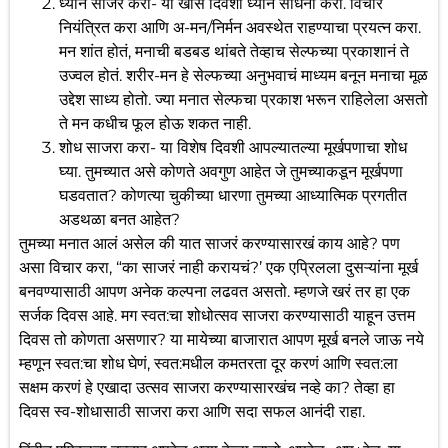
ध्यान साजरं करा- या खास दिवशी ध्यान साधना करा. विचार
नियंत्रित करा आणि अ-मन/निर्मन अवस्थेत राहण्याचा प्रयत्न करा.
मन शांत होतं, मनाची बडबड थांबते तेव्हाच सेल्फच्या प्रकाशानं ते
उज्वल होतं. शरीर-मन हे सेल्फच्या अनुभवाचं माध्यम बनून मनाचा मूळ
उद्देश साध्य होतो. ज्या मनात सेल्फचा प्रकाश भरून राहिलेला असतो
ते मन कधीच फूल होऊ शकत नाही.
शोध साजरा करा- या विशेष दिवशी आपल्यातल्या मूर्खपणाचा शोध
घ्या. तुमच्यात असे कोणते अवगुण आहेत जे तुमच्याकडून मूर्खपणा
घडवतात? कोणत्या चुकीच्या धारणा तुमच्या आध्यात्मिक प्रगतीत
अडथळा बनत आहेत?
तुमच्या मनात आलं असेल की यात साजरं करण्यासारखं काय आहे? पण
असा विचार करा, “का साजरं नाही करायचं?’ एक एप्रिलला दुसऱ्यांना मूर्ख
बनवण्यासाठी आपण अनेक कल्पना लढवत असतो. म्हणजे खरं तर हा एक
सर्जक दिवस आहे. मग स्वत:चा शोधोत्सव साजरा करण्यासाठी याहून उत्तम
दिवस तो कोणता असणार? या मायेच्या बाजारात आपण मूर्ख बनले जाऊ नये
म्हणून स्वत:चा शोध घेणं, स्वत:मधील कमतरता दूर करणं आणि स्वत:ला
सक्षम करणं हे एखादा उत्सव साजरा करण्यासारखंच नव्हे का? तेव्हा हा
दिवस स्व-शोधासाठी साजरा करा आणि सदा सफल आनंदी राहा.