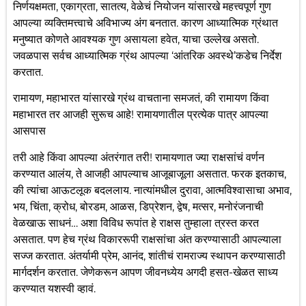
निर्णयक्षमता, एकाग्रता, सातत्य, वेळेचं नियोजन यांसारखे महत्त्वपूर्ण गुण
आपल्या व्यक्तिमत्त्वाचे अविभाज्य अंग बनतात. कारण आध्यात्मिक ग्रंथात
मनुष्यात कोणते आवश्यक गुण असायला हवेत, याचा उल्लेख असतो.
जवळपास सर्वच आध्यात्मिक ग्रंथ आपल्या ‘आंतरिक अवस्थे’कडेच निर्देश
करतात.
रामायण, महाभारत यांसारखे ग्रंथ वाचताना समजतं, की रामायण किंवा
महाभारत तर आजही सुरूच आहे! रामायणातील प्रत्येक पात्र आपल्या
आसपास
तरी आहे किंवा आपल्या अंतरंगात तरी! रामायणात ज्या राक्षसांचं वर्णन
करण्यात आलंय, ते आजही आपल्याच आजूबाजूला असतात. फरक इतकाच,
की त्यांचा आऊटलूक बदललाय. नात्यांमधील दुरावा, आत्मविश्वासाचा अभाव,
भय, चिंता, क्रोध, बोरडम, आळस, डिप्रेशन, द्वेष, मत्सर, मनोरंजनाची
वेळखाऊ साधनं… अशा विविध रूपांत हे राक्षस तुम्हाला त्रस्त करत
असतात. पण हेच ग्रंथ विकाररूपी राक्षसांचा अंत करण्यासाठी आपल्याला
सज्ज करतात. अंतर्यामी प्रेम, आनंद, शांतीचं रामराज्य स्थापन करण्यासाठी
मार्गदर्शन करतात. जेणेकरून आपण जीवनध्येय अगदी हसत-खेळत साध्य
करण्यात यशस्वी व्हावं.