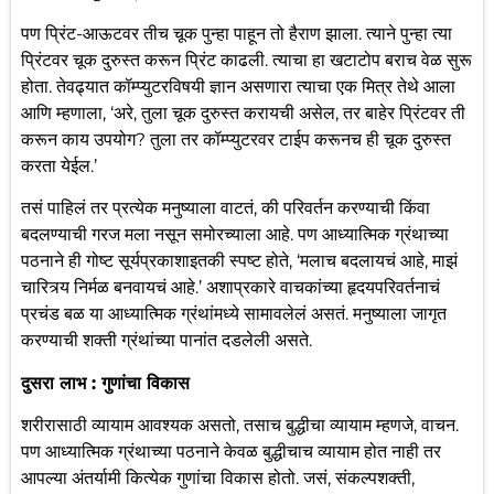
पण प्रिंट-आऊटवर तीच चूक पुन्हा पाहून तो हैराण झाला. त्याने पुन्हा त्या
प्रिंटवर चूक दुरुस्त करून प्रिंट काढली. त्याचा हा खटाटोप बराच वेळ सुरू
होता. तेवढ्यात कॉम्प्युटरविषयी ज्ञान असणारा त्याचा एक मित्र तेथे आला
आणि म्हणाला, ‘अरे, तुला चूक दुरुस्त करायची असेल, तर बाहेर प्रिंटवर ती
करून काय उपयोग? तुला तर कॉम्प्युटरवर टाईप करूनच ही चूक दुरुस्त
करता येईल.’
तसं पाहिलं तर प्रत्येक मनुष्याला वाटतं, की परिवर्तन करण्याची किंवा
बदलण्याची गरज मला नसून समोरच्याला आहे. पण आध्यात्मिक ग्रंथाच्या
पठनाने ही गोष्ट सूर्यप्रकाशाइतकी स्पष्ट होते, ‘मलाच बदलायचं आहे, माझं
चारित्र्य निर्मळ बनवायचं आहे.’ अशाप्रकारे वाचकांच्या हृदयपरिवर्तनाचं
प्रचंड बळ या आध्यात्मिक ग्रंथांमध्ये सामावलेलं असतं. मनुष्याला जागृत
करण्याची शक्ती ग्रंथांच्या पानांत दडलेली असते.
दुसरा लाभ : गुणांचा विकास
शरीरासाठी व्यायाम आवश्यक असतो, तसाच बुद्धीचा व्यायाम म्हणजे, वाचन.
पण आध्यात्मिक ग्रंथाच्या पठनाने केवळ बुद्धीचाच व्यायाम होत नाही तर
आपल्या अंतर्यामी कित्येक गुणांचा विकास होतो. जसं, संकल्पशक्ती,