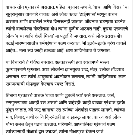
वाचक तीन प्रकारचे असतात. पहिला प्रकार म्हणजे, ‘वाचा आणि विसरा’ या
सूत्रानुसार वागणारे वाचक. असे लोक फक्त ‘टाईमपास’ म्हणून वाचन
करतात आणि वाचलेलं लगेच विसरूनही जातात. जीवनात घडणार्‍या घटनेत
त्यांनी वाचलेल्या गोष्टीतला बोध त्यांना मुळीच आठवत नाही. दुसर्‍या प्रकारचे
लोक ‘वाचा आणि शेखी मिरवा’ या पद्धतीने जगतात. असे लोक इतरांसमोर
बढाई मारण्यासाठीच धर्मग्रंथांचं पठण करतात. ‘मी इतके-इतके ग्रंथ वाचले
आहेत… मला सर्व काही ठाऊक आहे’ अशा आविर्भावात ते जगतात.
या विचाराने ते गर्विष्ठ बनतात. अहंकाररूपी हवा स्वत:मध्ये भरून
फुग्याप्रमाणे फुगतात. अशा लोकांना ज्ञानयुक्त शब्द, मंत्र, श्लोक तोंडपाठ
असतात. पण त्यांचं आयुष्याचं अवलोकन करताच, त्यांनी ‘माहितीलाच’ ज्ञान
समजण्याची घोडचूक केल्याचं स्पष्ट दिसतं.
तिसर्‍या प्रकारचे वाचक ‘वाचा आणि डुबकी घ्या’ असे असतात. जसं,
रसगुल्ल्याच्या आतही रस असतो आणि बाहेरही! काही वाचक ग्रंथात इतके
डुंबून जातात, की जणू ज्ञानाचा रस त्यांच्या अंतर्बाह्य पाझरू लागतो. त्यांच्या
भाव, विचार, वाणी आणि क्रियेतही ज्ञान झळकू लागतं. कारण असे लोक
योग्य समज ठेवून पठण करतात. परिणामी, आध्यात्मिक ग्रंथाचं पठण
त्यांच्यासाठी मोक्षाचं द्वार उघडतं, त्यांना मोक्षाप्रत घेऊन जातं.