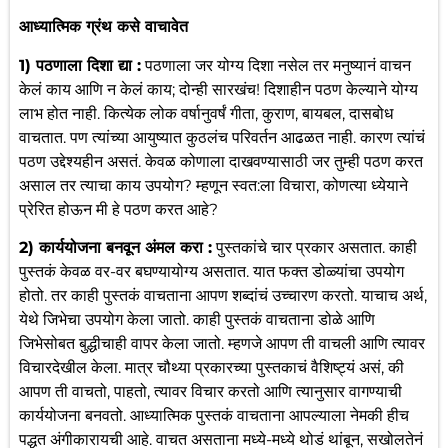
आध्यात्मिक ग्रंथ कसे वाचावेत
1) पठणाला दिशा द्या :
पठणाला जर योग्य दिशा नसेल तर मनुष्यानं वाचन
केलं काय आणि न केलं काय; दोन्ही सारखंच! दिशाहीन पठण केल्याने योग्य
लाभ होत नाही. कित्येक लोक वर्षानुवर्षं गीता, कुराण, बायबल, दासबोध
वाचतात. पण त्यांच्या आयुष्यात कुठलंच परिवर्तन आढळत नाही. कारण त्यांचं
पठण उद्देश्यहीन असतं. केवळ कोणाला दाखवण्यासाठी जर तुम्ही पठण करत
असाल तर त्याचा काय उपयोग? म्हणून स्वत:ला विचारा, कोणत्या ध्येयाने
प्रेरित होऊन मी हे पठण करत आहे?
2) कार्ययोजना बनवून अंमल करा :
पुस्तकांचे चार प्रकार असतात. काही
पुस्तकं केवळ वर-वर बघण्यायोग्य असतात. यात फक्त डोळ्यांचा उपयोग
होतो. तर काही पुस्तकं वाचताना आपण शब्दांचं उच्चारण करतो. याचाच अर्थ,
येथे जिभेचा उपयोग केला जातो. काही पुस्तकं वाचताना डोळे आणि
जिभेसोबत बुद्धीचाही वापर केला जातो. म्हणजे आपण ती वाचली आणि त्यावर
विचारदेखील केला. मात्र चौथ्या प्रकारच्या पुस्तकाचं वैशिष्ट्यं असं, की
आपण ती वाचतो, पाहतो, त्यावर विचार करतो आणि त्यानुसार वागण्याची
कार्ययोजना बनवतो. आध्यात्मिक पुस्तकं वाचताना आपल्याला नेमकी हीच
पद्धत अंगीकारायची आहे. वाचत असताना मध्ये-मध्ये थोडं थांबून, सखोलतेनं