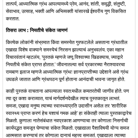
तात्पर्य, आध्यात्मिक ग्रंथ आपल्यामध्ये प्रेम, आनंद, शांती, समृद्धी, संतुष्टी,
सेवाभाव, उत्साह, भक्ती आणि अभिव्यक्ती यांसारखे ईश्वरीय गुण विकसित
करतात.
तिसरा लाभ : नियतीचे संकेत जाणणं
कित्येक लोकांनी संभ्रमात किंवा समस्येत गुरफटलेले असताना ग्रंथातील
एखाद्या विशेष वाक्याने समस्येचं निरसन झाल्याचं अनुभवलंय. एका महान
विचारवंतानं म्हटलंय, ‘पुस्तकं म्हणजे जणू विश्वाच्या खिडक्याच, ज्याद्वारे
नियतीचे संकेत प्राप्त होतात.’ जीवनातल्या सर्व प्रकारच्या नैराश्यावरचा
रामबाण इलाज म्हणजे आध्यात्मिक ग्रंथ! ज्ञानप्राप्तीच्या उद्देशाने असे ग्रंथ
उघडले जातात आणि ग्रंथपठन पूर्ण होताना आनंदाची भावना जागृत होते.
काही पुस्तकं वाचताना आपल्याला स्वत:मधील कमतरतेची जाणीव होते. पण
त्या दूर कशा कराव्यात, याचं मार्गदर्शनदेखील त्याच पुस्तकातून लाभतं.
समजा, एखादा मनुष्य त्याच्या स्वास्थ्याप्रति उदासीन असेल तर ‘शारीरिक
स्वास्थ्य प्राप्त करणं हेच यशाचं गमक आहे’ हा संकेतही त्याला पुस्तकाद्वारेच
मिळतो. कुणाला नातेसंबंधात नवप्रकाश आणण्याचा तर कोणाला निसर्गाची
कार्यपद्धत समजून घेण्याचा संकेत मिळतो. एखाद्याला पैशाविषयी योग्य समज
आत्मसात करण्याचं तर कोणाला दानाचं महत्त्व समजतं. एखाद्याला त्याच्या