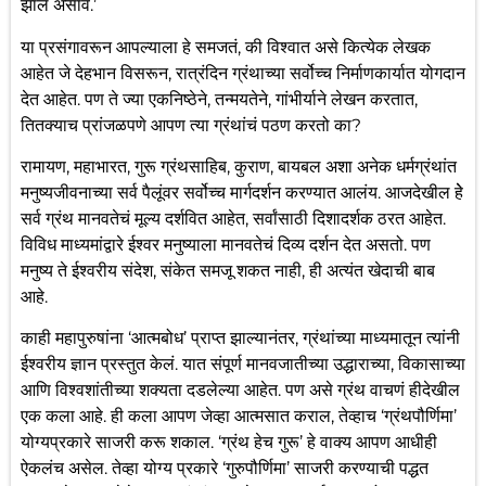
झालं असावं.’
या प्रसंगावरून आपल्याला हे समजतं, की विश्वात असे कित्येक लेखक
आहेत जे देहभान विसरून, रात्रंदिन ग्रंथाच्या सर्वोच्च निर्माणकार्यात योगदान
देत आहेत. पण ते ज्या एकनिष्ठेने, तन्मयतेने, गांभीर्याने लेखन करतात,
तितक्याच प्रांजळपणे आपण त्या ग्रंथांचं पठण करतो का?
रामायण, महाभारत, गुरू ग्रंथसाहिब, कुराण, बायबल अशा अनेक धर्मग्रंथांत
मनुष्यजीवनाच्या सर्व पैलूंवर सर्वोच्च मार्गदर्शन करण्यात आलंय. आजदेखील हेे
सर्व ग्रंथ मानवतेचं मूल्य दर्शवित आहेत, सर्वांसाठी दिशादर्शक ठरत आहेत.
विविध माध्यमांद्वारे ईश्वर मनुष्याला मानवतेचं दिव्य दर्शन देत असतो. पण
मनुष्य ते ईश्वरीय संदेश, संकेत समजू शकत नाही, ही अत्यंत खेदाची बाब
आहे.
काही महापुरुषांना ‘आत्मबोध’ प्राप्त झाल्यानंतर, ग्रंथांच्या माध्यमातून त्यांनी
ईश्वरीय ज्ञान प्रस्तुत केलं. यात संपूर्ण मानवजातीच्या उद्धाराच्या, विकासाच्या
आणि विश्वशांतीच्या शक्यता दडलेल्या आहेत. पण असे ग्रंथ वाचणं हीदेखील
एक कला आहे. ही कला आपण जेव्हा आत्मसात कराल, तेव्हाच ‘ग्रंथपौर्णिमा’
योग्यप्रकारे साजरी करू शकाल. ‘ग्रंथ हेच गुरू’ हे वाक्य आपण आधीही
ऐकलंच असेल. तेव्हा योग्य प्रकारे ‘गुरुपौर्णिमा’ साजरी करण्याची पद्धत