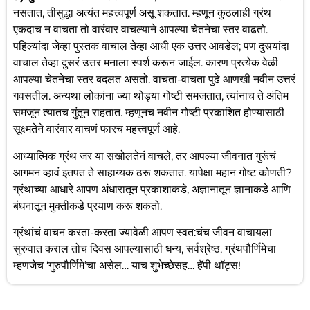
नसतात, तीसुद्धा अत्यंत महत्त्वपूर्ण असू शकतात. म्हणून कुठलाही ग्रंथ
एकदाच न वाचता तो वारंवार वाचल्याने आपल्या चेतनेचा स्तर वाढतो.
पहिल्यांदा जेव्हा पुस्तक वाचाल तेव्हा आधी एक उत्तर आवडेल; पण दुसर्‍यांदा
वाचाल तेव्हा दुसरं उत्तर मनाला स्पर्श करून जाईल. कारण प्रत्येक वेळी
आपल्या चेतनेचा स्तर बदलत असतो. वाचता-वाचता पुढे आणखी नवीन उत्तरं
गवसतील. अन्यथा लोकांना ज्या थोड्या गोष्टी समजतात, त्यांनाच ते अंतिम
समजून त्यातच गुंतून राहतात. म्हणूनच नवीन गोष्टी प्रकाशित होण्यासाठी
सूक्ष्मतेने वारंवार वाचणं फारच महत्त्वपूर्ण आहे.
आध्यात्मिक ग्रंथ जर या सखोलतेनं वाचले, तर आपल्या जीवनात गुरूंचं
आगमन व्हावं इतपत ते साहाय्यक ठरू शकतात. यापेक्षा महान गोष्ट कोणती?
ग्रंथाच्या आधारे आपण अंधारातून प्रकाशाकडे, अज्ञानातून ज्ञानाकडे आणि
बंधनातून मुक्तीकडे प्रयाण करू शकतो.
ग्रंथांचं वाचन करता-करता ज्यावेळी आपण स्वत:चंच जीवन वाचायला
सुरुवात कराल तोच दिवस आपल्यासाठी धन्य, सर्वश्रेष्ठ, ग्रंथपौर्णिमेचा
म्हणजेच ‘गुरुपौर्णिमे’चा असेल… याच शुभेच्छेसह… हॅपी थॉट्स!