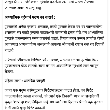
जाणून घेऊ या. जेणेकरून ग्रंथांत दडलेला खरा अर्थ आपण रोजच्या
जगण्यात अमलात आणू शकू.
आध्यात्मिक ग्रंथाचं पठण का करावं :
पुस्तकांचे अनेक प्रकार असतात, काही पुस्तकं केवळ वर-वर पाहण्यायोग्य
असतात, तर काही पुस्तकं पाहताक्षणी वाचनाची इच्छा होते. पण आध्यात्मिक
पुस्तकं वाचल्यानंतर मनन करावंसं वाटतं. शिवाय मनन करून त्यातील गोष्टी
आचरणात आणण्यायोग्य असल्याने आपल्या जीवनाची दशाच नव्हे तर दिशाही
बदलते.
परिणामी, जीवनाला निश्चित ध्येय गवसतं, आपल्या मनाचा प्रत्येक हिस्सा
प्रकाशमान होऊ लागतो. चला तर मग, आध्यात्मिक ग्रंथांचे लाभ जाणून
घेऊया.
पहिला लाभ : आंतरिक जागृती
एकदा एक मनुष्य कॉम्प्युटरवर प्रिंटआऊट्स काढत होता. पण प्रिंट
काढल्यानंतर त्याला समजलं, की त्याने एके ठिकाणी ‘आप’ या शब्दाऐवजी
चुकून ‘शाप’ हा शब्द लिहिला आहे. मग त्याने त्या प्रिंटवर पेनाने चूक दुरुस्त
केली आणि पुन्हा प्रिंट काढली.