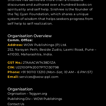
discourses and authored over a hundred books on
spirituality and self help. Sirshree is the founder of
the Tej Gyan Foundation, which shares a unique
system of wisdom that helps seekers progress from
self help to self realization.
Organisation Overview
Comm. Office:
Address:
WOW Publishings (P) Ltd.
252, Narayan Peth, Beside Zudio, Laxmi Road, Pune –
411030, Maharashtra, India.
GST No.:
27AAACW7438D1ZA
CIN:
U22100PN2007PTC130798
Phone:
+91 90110 13210
(Mon–Sat, 10 AM – 6 PM IST)
Email:
services@wow-ppl.com
Organisation
Orgnisation – Tejgyan.org
Publishing Div – WOW Publishings
Contact Us