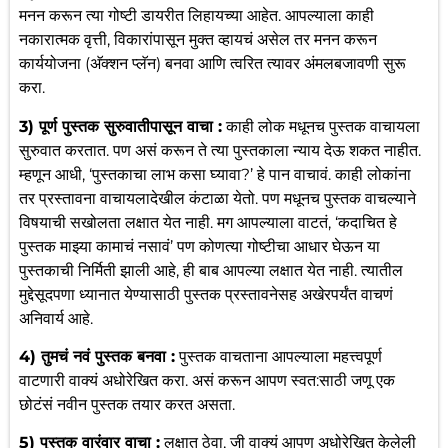
मनन करून त्या गोष्टी डायरीत लिहायच्या आहेत. आपल्याला काही
नकारात्मक वृत्ती, विकारांपासून मुक्त व्हायचं असेल तर मनन करून
कार्ययोजना (अ‍ॅक्शन प्लॅन) बनवा आणि त्वरित त्यावर अंमलबजावणी सुरू
करा.
3) पूर्ण पुस्तक सुरुवातीपासून वाचा :
काही लोक मधूनच पुस्तक वाचायला
सुरुवात करतात. पण असं करून ते त्या पुस्तकाला न्याय देऊ शकत नाहीत.
म्हणून आधी, ‘पुस्तकाचा लाभ कसा घ्यावा?’ हे पान वाचावं. काही लोकांना
तर प्रस्तावना वाचायलादेखील कंटाळा येतो. पण मधूनच पुस्तक वाचल्याने
विषयाची सखोलता लक्षात येत नाही. मग आपल्याला वाटतं, ‘कदाचित हे
पुस्तक माझ्या कामाचं नसावं’ पण कोणत्या गोष्टीचा आधार घेऊन या
पुस्तकाची निर्मिती झाली आहे, ही बाब आपल्या लक्षात येत नाही. त्यातील
मुद्देसूदपणा ध्यानात येण्यासाठी पुस्तक प्रस्तावनेसह अखेरपर्यंत वाचणं
अनिवार्य आहे.
4) तुमचं नवं पुस्तक बनवा :
पुस्तक वाचताना आपल्याला महत्त्वपूर्ण
वाटणारी वाक्यं अधोरेखित करा. असं करून आपण स्वत:साठी जणू एक
छोटंसं नवीन पुस्तक तयार करत असता.
5) पुस्तक वारंवार वाचा :
लक्षात ठेवा, जी वाक्यं आपण अधोरेखित केलेली