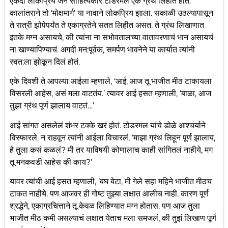
एकदा लोकप्रिय जैन साहित्यकार टोडरमल एक ग्रंथ लिहीत होते.
कालांतराने तो ‘मोक्षमार्ग’ या नावाने लोकप्रिय झाला. सकाळी उठल्यापासून
ते रात्री झोपेपर्यंत ते एकाग्रतेने सतत लिहीत असत. ते ग्रंथ लिखाणात
इतके मग्न असायचे, की त्यांना ना सभोवतालच्या वातावरणाचं भान असायचं
ना खाण्यापिण्याचं. अगदी मन:पूर्वक, समर्पण भावनेने या कार्यात त्यांनी
स्वत:ला झोकून दिलं होतं.
एके दिवशी ते आपल्या आईला म्हणाले, ‘आई, आज तू भाजीत मीठ टाकायला
विसरली आहेस, असं मला वाटतंय.’ त्यावर आई हसत म्हणाली, ‘बाळा, आज
तुझा ग्रंथ पूर्ण झालाय वाटतं…’
आई सांगत असलेलं शंभर टक्के खरं होतं. टोडरमल यांचे डोळे आश्चर्याने
विस्फारले. न राहवून त्यांनी आईला विचारलं, ‘माझा ग्रंथ लिहून पूर्ण झालाय,
हे तुला कसं कळलं? मी तर याविषयी कोणालाच काही सांगितलं नाहीये, मग
तू मनकवडी आहेस की काय?’
यावर त्यांची आई हसत म्हणाली, ‘बघ बेटा, मी गेले सहा महिने भाजीत मीठच
टाकत नाहीये. पण आजवर ही गोष्ट तुझ्या लक्षात आलीच नाही. कारण पूर्ण
श्रद्धेने, एकाग्रचित्ताने तू केवळ लिहिण्यात मग्न होतास. पण आज तुला
भाजीत मीठ कमी असल्याचं लक्षात येताच मला समजलं, की तुझं लिखाण पूर्ण