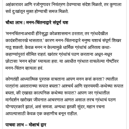
अहंकारावर आणि रजोगुणावर नियंत्रण ठेवण्याचा संदेश मिळतो, तर कुणाला
सर्व दु:खांतून मुक्त होण्याची समज मिळते.
चौथा लाभ : मनन-चिंतनाद्वारे संपूर्ण यश
‘मननचिंतनाअभावी हीरेसुद्धा कोळशासमान ठरतात; तर ग्रंथदेखील
कादंबरीसारखे भासतात.’ कारण मनन-चिंतनाद्वारे मनुष्य यशाचं संपूर्ण शिखर
गाठू शकतो. केवळ मनन न केल्यामुळे धार्मिक ग्रंथांचं अस्तित्व कथा-
कहाण्यांपुरतं सीमित राहतं. खरंतर ग्रंथांचं पठण करताना अधून-मधून
छोटासा ‘मनन ब्रेक’ घ्यायला हवा. या अवधीत ग्रंथात वाचलेल्या गोष्टींवर
मनन-चिंतन व्हायला हवं.
कोणतंही आध्यात्मिक पुस्तक वाचताना आपण मनन कसं करता? त्यातील
पात्रांना अवताराच्या रूपात बघता? आश्चर्य आणि रहस्यमयी-कथेच्या रूपात
बघता, की एखाद्या काल्पनिक कथेच्या रूपात? आपण जर ग्रंथातील
मार्गदर्शन खरोखर जीवनात आचरणात आणत असाल तरच ग्रंथाचं पठण
योग्यप्रकारे झालं, असं समजा. अन्यथा इतकी सुंदर, महान रचना
आपल्यासाठी केवळ एक कहाणीच बनून राहील.
पाचवा लाभ – मोक्षाचं द्वार