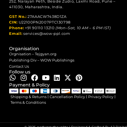
252, Narayan Peth, Beside Zudio, Laxmi Road, Pune –
411030, Maharashtra, India.
GST No.:
27AAACW7438D1ZA
CIN:
U22100PN2007PTC130798
Phone:
+91 90110 13210
(Mon–Sat, 10 AM – 6 PM IST)
Email:
services@wow-ppl.com
Organisation
Orgnisation – Tejgyan.org
Publishing Div – WOW Publishings
Contact Us
Follow us
Payment & Policy
Shipping & Returns
Cancellation Policy
Privacy Policy
Terms & Conditions
© 2026 gethappythoughts | Designed & Crafted By
A2 Digital