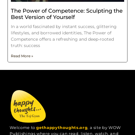
The Power of Competence: Sculpting the
Best Version of Yourself
In a world fascinated by instant success, glittering
lifestyles, and borrowed identities, The Power of
Competence offers a refreshing and deep-rooted
truth: success
Read More »
Welcome to
gethappythoughts.org
, a site by WOW
Publishings where you can read, listen, watch, and