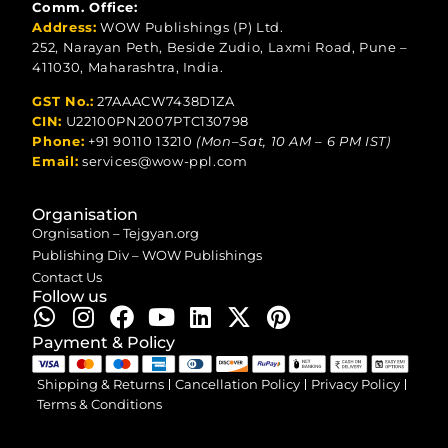
Comm. Office:
Address:
WOW Publishings (P) Ltd.
252, Narayan Peth, Beside Zudio, Laxmi Road, Pune –
411030, Maharashtra, India.
GST No.:
27AAACW7438D1ZA
CIN:
U22100PN2007PTC130798
Phone:
+91 90110 13210
(Mon–Sat, 10 AM – 6 PM IST)
Email:
services@wow-ppl.com
Organisation
Orgnisation – Tejgyan.org
Publishing Div – WOW Publishings
Contact Us
Follow us
Payment & Policy
Shipping & Returns
Cancellation Policy
Privacy Policy
Terms & Conditions