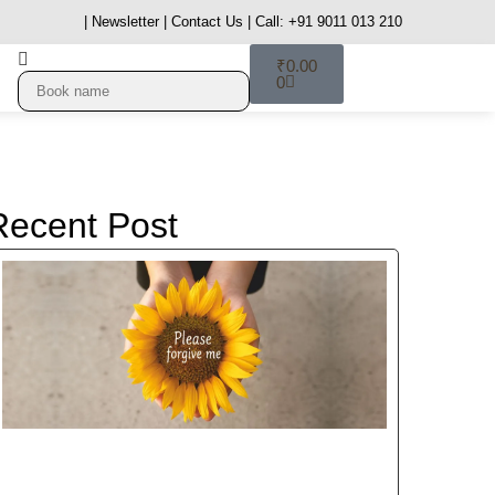
| Newsletter
| Contact Us
| Call: +91 9011 013 210
₹
0.00
0
Recent Post