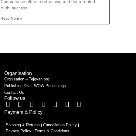
Competence offers a refreshing and deep-rooted
truth: success
Read More »
Organisation
Orgnisation – Tejgyan.org
Publishing Div – WOW Publishings
Contact Us
Follow us
Payment & Policy
Shipping & Returns
Cancellation Policy
Privacy Policy
Terms & Conditions