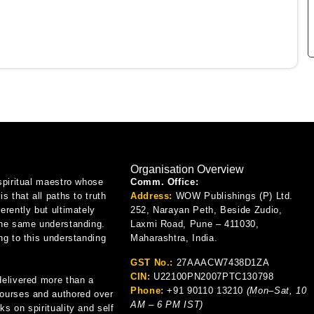
Organisation Overview
spiritual maestro whose
Comm. Office:
is that all paths to truth
Address:
WOW Publishings (P) Ltd.
erently but ultimately
252, Narayan Peth, Beside Zudio,
the same understanding.
Laxmi Road, Pune – 411030,
ng to this understanding
Maharashtra, India.
GST No.:
27AAACW7438D1ZA
CIN:
U22100PN2007PTC130798
delivered more than a
Phone:
+91 90110 13210
(Mon–Sat, 10
ourses and authored over
AM – 6 PM IST)
s on spirituality and self