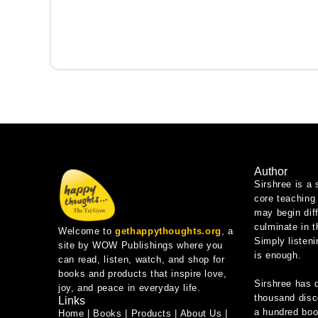
Author
Sirshree is a 
core teaching 
may begin diff
culminate in 
Welcome to
gethappythoughts.org
, a
Simply listeni
site by WOW Publishings where you
is enough.
can read, listen, watch, and shop for
books and products that inspire love,
Sirshree has 
joy, and peace in everyday life.
thousand disc
Links
a hundred book
Home
|
Books
|
Products
|
About Us
|