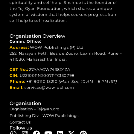
spirituality and self help. Sirshree is the founder of
the Tej Gyan Foundation, which shares a unique
system of wisdom that helps seekers progress from
self help to self realization.
Organisation Overview
Comm. Office:
Address:
WOW Publishings (P) Ltd.
252, Narayan Peth, Beside Zudio, Laxmi Road, Pune –
411030, Maharashtra, India.
GST No.:
27AAACW7438D1ZA
CIN:
U22100PN2007PTC130798
Phone:
+91 90110 13210
(Mon–Sat, 10 AM – 6 PM IST)
Email:
services@wow-ppl.com
Organisation
Orgnisation – Tejgyan.org
Publishing Div – WOW Publishings
Contact Us
Follow us