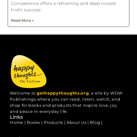
Competence offers a refreshing and deep-rooted
truth: success
Read More »
Welcome to
gethappythoughts.org
, a site by WOW
Publishings where you can read, listen, watch, and
shop for books and products that inspire love, joy,
and peace in everyday life.
Links
Home
|
Books
|
Products
|
About Us
|
Blog
|