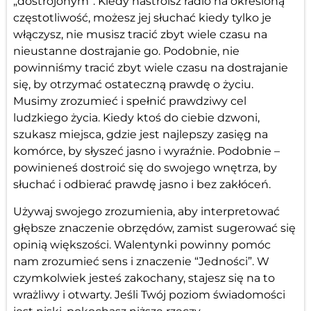
„dostrojonym”. Kiedy nastroisz radio na określoną
częstotliwość, możesz jej słuchać kiedy tylko je
włączysz, nie musisz tracić zbyt wiele czasu na
nieustanne dostrajanie go. Podobnie, nie
powinniśmy tracić zbyt wiele czasu na dostrajanie
się, by otrzymać ostateczną prawdę o życiu.
Musimy zrozumieć i spełnić prawdziwy cel
ludzkiego życia. Kiedy ktoś do ciebie dzwoni,
szukasz miejsca, gdzie jest najlepszy zasięg na
komórce, by słyszeć jasno i wyraźnie. Podobnie –
powinieneś dostroić się do swojego wnętrza, by
słuchać i odbierać prawdę jasno i bez zakłóceń.
Używaj swojego zrozumienia, aby interpretować
głębsze znaczenie obrzędów, zamist sugerować się
opinią większości. Walentynki powinny pomóc
nam zrozumieć sens i znaczenie “Jedności”. W
czymkolwiek jesteś zakochany, stajesz się na to
wrażliwy i otwarty. Jeśli Twój poziom świadomości