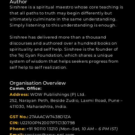
Author
Sirshree is a spiritual maestro whose core teaching is
that all paths to truth may begin differently but
ultimately culminate in the same understanding.
Simply listening to this understanding is enough.
Sirshree has delivered more than a thousand
discourses and authored over a hundred books on
spirituality and self help. Sirshree is the founder of
the Tej Gyan Foundation, which shares a unique
system of wisdom that helps seekers progress from
self help to self realization.
Organisation Overview
Comm. Office:
Address:
WOW Publishings (P) Ltd.
252, Narayan Peth, Beside Zudio, Laxmi Road, Pune –
411030, Maharashtra, India.
GST No.:
27AAACW7438D1ZA
CIN:
U22100PN2007PTC130798
Phone:
+91 90110 13210
(Mon–Sat, 10 AM – 6 PM IST)
Email:
services@wow-ppl.com