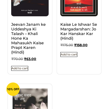
Jeevan Janam ke
Kaise Le Ishwar Se
Uddeshya Ki
Margadarshan: Jo
Talash – Khali
Kar Hanskar Kar
Hone Ka
(Hindi)
Mahasukh Kaise
₹
175.00
₹
158.00
Prapt Karen
(Hindi)
Add to cart
₹
70.00
₹
63.00
Add to cart
10% OFF