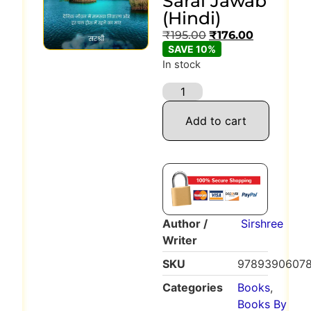
Saral Jawab
(Hindi)
₹
195.00
₹
176.00
SAVE 10%
In stock
Add to cart
Author /
Sirshree
Writer
SKU
97893906078
Categories
Books
,
Books By