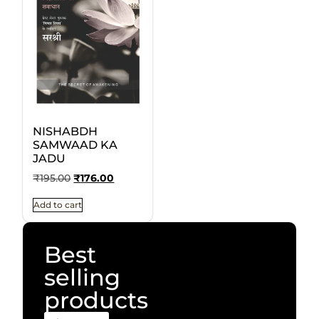
NISHABDH
SAMWAAD KA
JADU
₹
195.00
₹
176.00
Add to cart
Best
selling
products