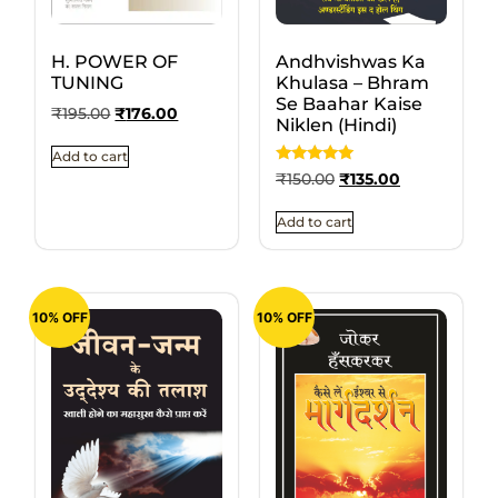
H. POWER OF
Andhvishwas Ka
TUNING
Khulasa – Bhram
Se Baahar Kaise
₹
195.00
₹
176.00
Niklen (Hindi)
Add to cart
Rated
₹
150.00
₹
135.00
5
out of 5
Add to cart
10% OFF
10% OFF