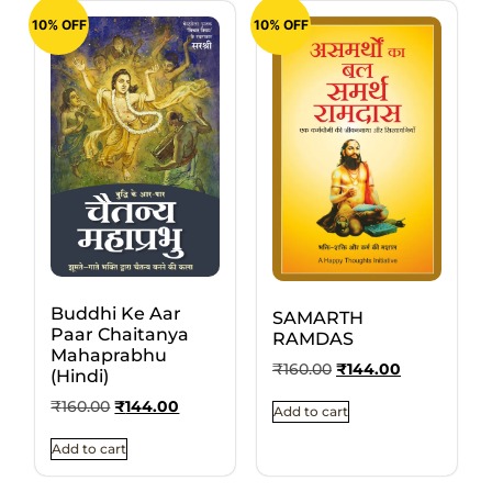
10% OFF
10% OFF
Buddhi Ke Aar
SAMARTH
Paar Chaitanya
RAMDAS
Mahaprabhu
₹
160.00
₹
144.00
(Hindi)
₹
160.00
₹
144.00
Add to cart
Add to cart