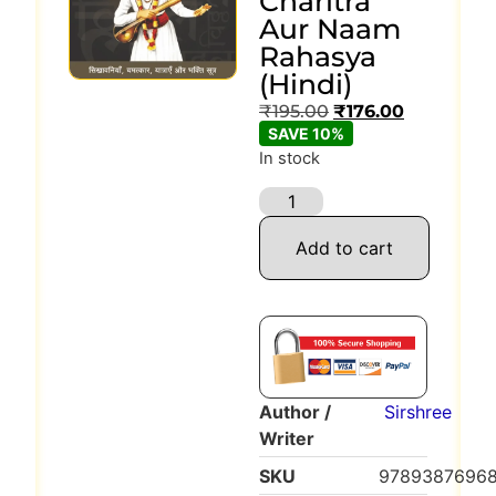
Charitra
Aur Naam
Rahasya
(Hindi)
₹
195.00
₹
176.00
SAVE 10%
In stock
Add to cart
Author /
Sirshree
Writer
SKU
9789387696