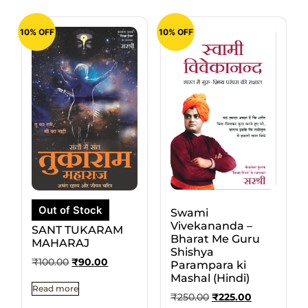
10% OFF
10% OFF
Out of Stock
Swami
Vivekananda –
SANT TUKARAM
Bharat Me Guru
MAHARAJ
Shishya
₹
100.00
₹
90.00
Parampara ki
Mashal (Hindi)
Read more
₹
250.00
₹
225.00