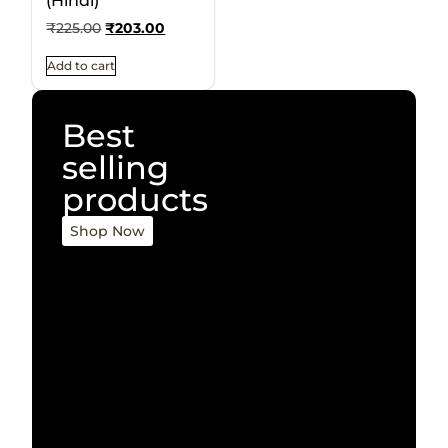
(Hindi)
₹
225.00
₹
203.00
Add to cart
Best
selling
products
Shop Now